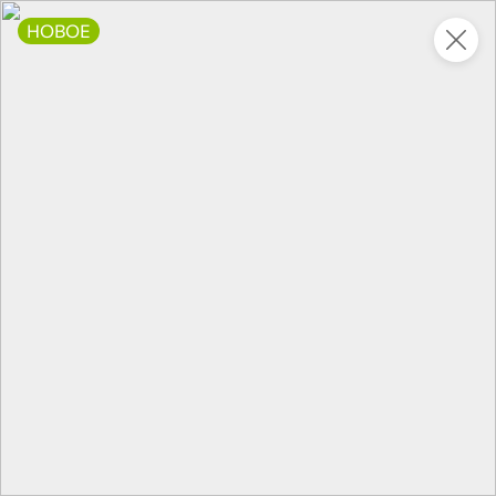
НОВОЕ
Это новая версия сайта KDV
Вернуть старый дизайн
Новинки
Все
НОВОЕ
НОВОЕ
НОВОЕ
205,4 ₽
83,2 ₽
110,5 ₽
338 г
230 г
Свинина Экстра, высший сорт «Главпродукт», 338 г
Килька балтийская неразделанная в томатном соусе «Балтийский невод», 230 г
В корзину
В корзину
В корзин