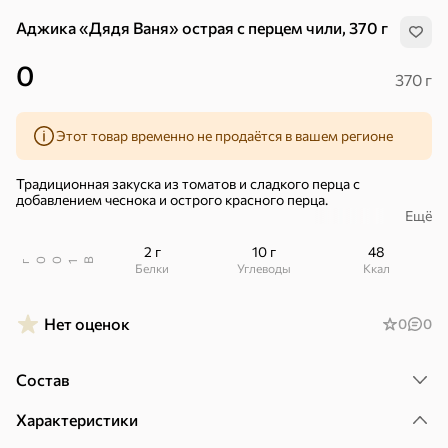
Аджика «Дядя Ваня» острая с перцем чили, 370 г
0
370 г
Этот товар временно не продаётся в вашем регионе
Традиционная закуска из томатов и сладкого перца с
добавлением чеснока и острого красного перца.
Ещё
Аджику можно добавлять к приготовленному разными
способами мясу, рыбе, жареным кабачкам или баклажанам –
2 г
10 г
48
получается очень пикантное сочетание. Соус можно просто
В
00
г
1
Белки
Углеводы
ккал
намазать на хлеб, это очень вкусная закуска.
Нет оценок
0
0
Состав
Хиты
Все
Характеристики
4,9
5
ХИТ
ХИТ
ХИТ