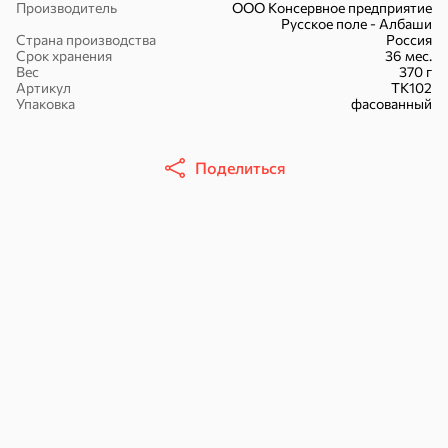
Производитель
ООО Консервное предприятие
Русское поле - Албаши
Страна производства
Россия
Срок хранения
36 мес.
Вес
370 г
Артикул
ТК102
Упаковка
фасованный
30,2 ₽
43,7 ₽
7,2 ₽
70 г
40 г
«Strike», мармелад «Зелёная рулетка», 70 г
«Хрустящий картофель», чипсы с солью, произведены из свежего картофеля, 40 г
Поделиться
В корзину
В корзину
В корзин
Сладости и десерты
Конфеты
Ирис, гематоген
Печенье
Батончики
Шоколад
Зефир, мармелад