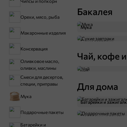
Чипсы и попкорн
Бакалея
Орехи, мясо, рыба
Мука
Макаронные изделия
Сухие завтраки
Консервация
Чай, кофе и
Оливковое масло,
оливки, маслины
Чай
Смеси для десертов,
Для дома
специи, приправы
Мука
Батарейки и зажигал
Подарочные пакеты
Подарочные пакеты
Батарейки и