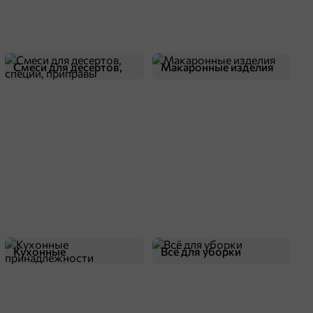
Смеси для десертов,
Макаронные изделия
специи, приправы
Кухонные
Всё для уборки
принадлежности