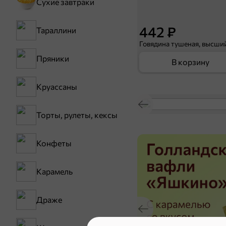
Сухие завтраки
442 ₽
Тараллини
Пряники
В корзину
Круассаны
Торты, рулеты, кексы
Конфеты
Карамель
Драже