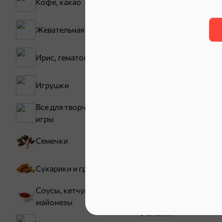
Кофе, какао
30,2 ₽
Жевательная резинка
В корзину
Ирис, гематоген
Сладости и
Игрушки
Все для творчества,
Конфеты
игры
Зефир, мармелад
Карамель
Семечки
Тараллини
Сухарики и гренки
Снеки и ор
Соусы, кетчупы,
майонезы
Семечки