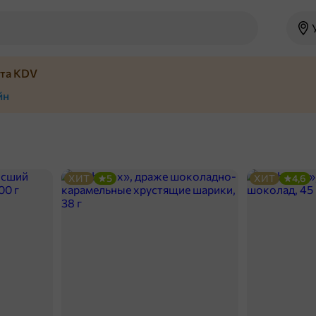
йта KDV
йн
ХИТ
5
ХИТ
4,6