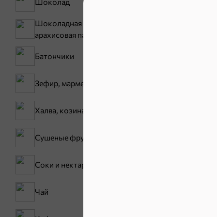
Шоколад
Шоколадная и
арахисовая паста
Батончики
Хиты
Зефир, мармелад
ХИТ
4,9
Халва, козинаки
Сушеные фрукты
Соки и нектары
Чай