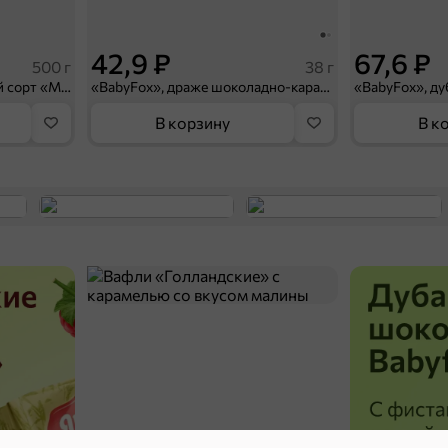
42,9 ₽
67,6 ₽
500 г
38 г
Говядина тушеная, высший сорт «Мясной союз», 500 г
«BabyFox», драже шоколадно-карамельные хрустящие шарики, 38 г
«BabyFox», ду
В корзину
В к