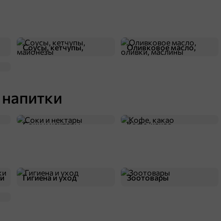
Соусы, кетчупы,
Оливковое масло,
майонезы
оливки, маслины
 напитки
Соки и нектары
Кофе, какао
ки
Гигиена и уход
Зоотовары