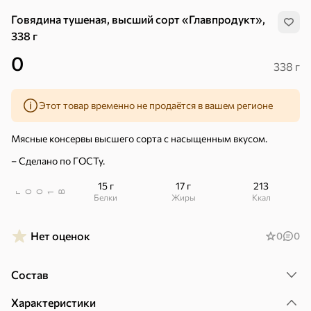
Говядина тушеная, высший сорт «Главпродукт»,
338 г
0
338 г
Этот товар временно не продаётся в вашем регионе
Мясные консервы высшего сорта с насыщенным вкусом.
– Сделано по ГОСТу.
15 г
17 г
213
В
00
г
1
Белки
Жиры
ккал
Нет оценок
0
0
Хиты
Все
Состав
5
4,8
5
ХИТ
ХИТ
ХИТ
Характеристики