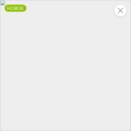
НОВОЕ
Это новая версия сайта KDV
Вернуть старый дизайн
Новинки
Все
5
5
НОВОЕ
НОВОЕ
НОВОЕ
48,7 ₽
66,3 ₽
67,6 ₽
85 г
90 г
«Beerka», гренки cо вкусом баварских колбасок и кетчупом Сalve, 85 г
Паштет с куриной печенью «Главпродукт», 90 г
В корзину
В корзину
В корзин