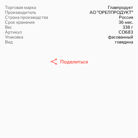
Торговая марка
Главпродукт
Производитель
АО "ОРЕЛПРОДУКТ"
Страна производства
Россия
Срок хранения
36 мес.
Вес
338 г
Артикул
СО683
16,7 ₽
Упаковка
фасованный
Вид
говядина
17,5 ₽
9,4 ₽
14,2 ₽
30 г
20 г
Батончик «Чио Рио», 30 г
Батончик «Бон-Тайм», 20 г
В корзину
В корзину
В корзин
Поделиться
Сладости и десерты
Конфеты
Ирис, гематоген
Печенье
Батончики
Шоколад
Зефир, мармелад