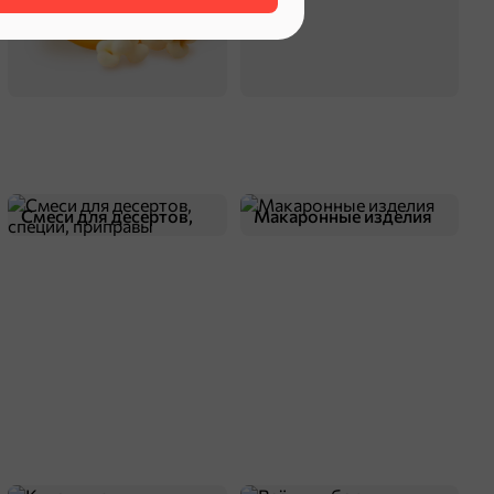
Смеси для десертов,
Макаронные изделия
специи, приправы