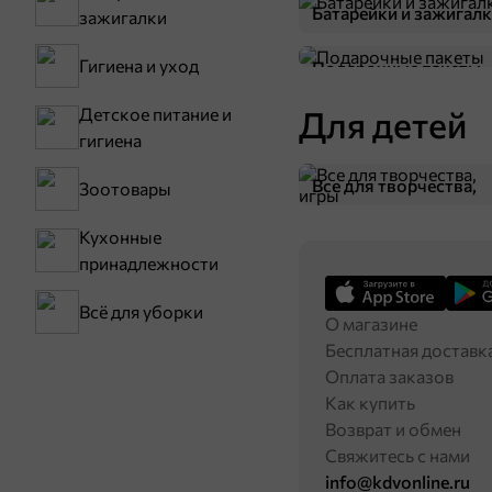
Батарейки и зажигал
зажигалки
Гигиена и уход
Подарочные пакеты
Для детей
Детское питание и
гигиена
Все для творчества,
349,7 ₽
Зоотовары
1 кг
игры
Карамель «Кремка» с морской солью (упаковка 1 кг)
Кухонные
В корзину
принадлежности
Всё для уборки
О магазине
Бесплатная доставк
Оплата заказов
Как купить
Возврат и обмен
Свяжитесь с нами
info@kdvonline.ru