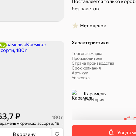
Поставляется только короб
Пряники
Круассаны
без пакетов.
Халва, козинаки
Нет оценок
Характеристики
5
Торговая марка
Производитель
Страна производства
Срок хранения
Артикул
Упаковка
ехи
Карамель
Категория
Сухарики и гренки
Орехи, мясо, рыба
63,7 ₽
180 г
П
Карамель «Кремка» ассорти, 180 г
Уведоми
В корзину