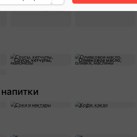
4,6
Соусы, кетчупы,
Оливковое масло,
майонезы
оливки, маслины
312 ₽
1 кг
 напитки
Карамель «Солярики» (упаковка 1 кг)
В корзину
Соки и нектары
Кофе, какао
4,6