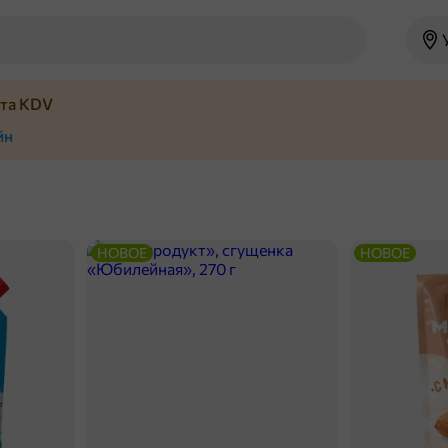
йта KDV
йн
НОВОЕ
НОВОЕ