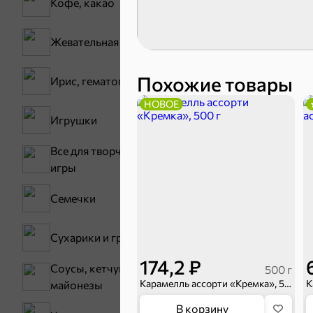
Кофе, какао
Карамель
Жевательная резинка
Тараллини
Похожие товары
Ирис, гематоген
НОВОЕ
Игрушки
Все для творчества,
игры
Семечки
Снеки и ор
Сухарики и гренки
Семечки
174,2 ₽
Соусы, кетчупы,
500 г
Карамелль ассорти «Кремка», 500 г
майонезы
В корзину