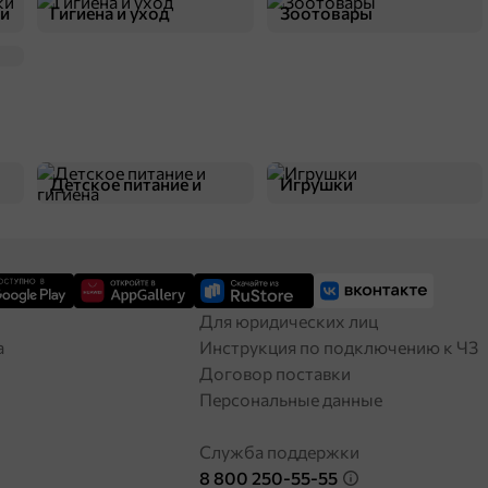
ки
Гигиена и уход
Зоотовары
Детское питание и
Игрушки
349,7 ₽
1 кг
гигиена
Карамель «Кремка» со вкусом клубники и сливок (упаковка 1 кг)
В корзину
Для юридических лиц
а
Инструкция по подключению к ЧЗ
Договор поставки
Персональные данные
Служба поддержки
8 800 250-55-55