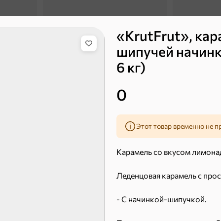
«KrutFrut», кар
шипучей начинк
6 кг)
0
16,7 ₽
9,4 ₽
14,2 ₽
30 г
20 г
Батончик «Бон-Тайм», 20 г
Этот товар временно не п
В корзину
В к
Карамель со вкусом лимона
 десерты
Леденцовая карамель с про
- С начинкой-шипучкой.
Ирис, гематоген
Печенье
Торты, рулеты, кексы
Вафли