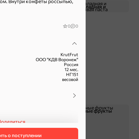
ом. Внутри конфеты россыпью,
Жевательная резинка
Шоколадная и
арахисовая паста
0
0
KrutFrut
ООО "КДВ Воронеж"
Россия
12 мес.
НГ151
весовой
Чипсы и попкорн
Сушеные фрукты
оделиться
ть о поступлении