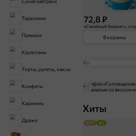
Сухие завтраки
72,8 ₽
Тараллини
Пряники
В корзину
Круассаны
Торты, рулеты, кексы
Конфеты
Карамель
Хиты
Драже
ХИТ
5