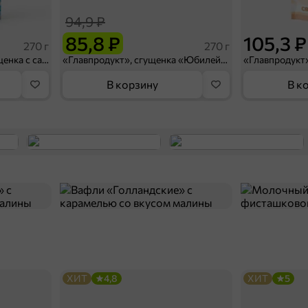
94,9 ₽
85,8 ₽
105,3 ₽
270 г
270 г
«Семейный бюджет», сгущенка с сахаром 1%, 270 г
«Главпродукт», сгущенка «Юбилейная», 270 г
В корзину
В к
ХИТ
4,8
ХИТ
5