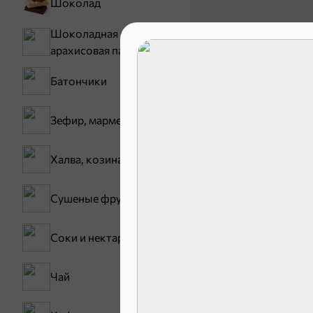
Шоколад
Шоколадная и
арахисовая паста
Батончики
Зефир, мармелад
17,5 ₽
Халва, козинаки
Батончик «Чио Рио», 30 г
В корзину
Сушеные фрукты
Соки и нектары
Сладости и
Чай
Конфеты
Зефир, мармелад