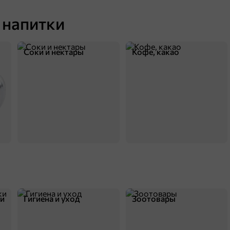
 напитки
Соки и нектары
Кофе, какао
ки
Гигиена и уход
Зоотовары