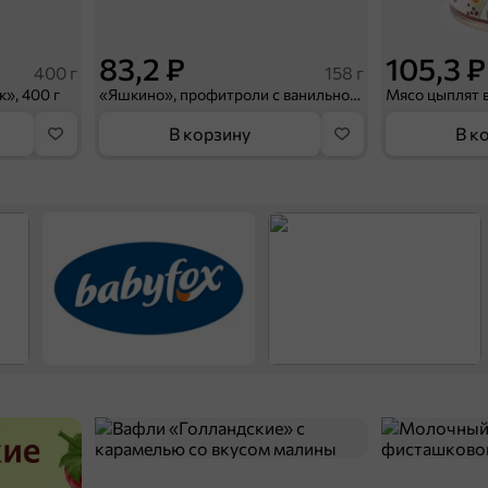
83,2 ₽
105,3 ₽
400 г
158 г
к», 400 г
«Яшкино», профитроли с ванильной начинкой, 158 г
В корзину
В к