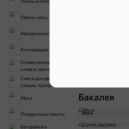
Чипсы и попкорн
Орехи, мясо, рыба
Макаронные изделия
Карамель
Консервация
Тараллини
Оливковое масло,
Снеки и ор
оливки, маслины
Смеси для десертов,
Семечки
специи, приправы
Бакалея
Мука
Мука
Подарочные пакеты
Батарейки и
Сухие завтраки