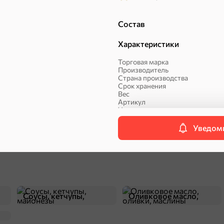
Состав
Характеристики
Торговая марка
Пряники
Круассаны
Производитель
Страна производства
Срок хранения
Халва, козинаки
Вес
Артикул
ехи
Упаковка
Вид
Уведоми
Сухарики и гренки
Орехи, мясо, рыба
П
Соусы, кетчупы,
Оливковое масло,
майонезы
оливки, маслины