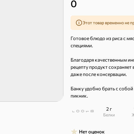
0
Этот товар временно не п
51,7 ₽
Готовое блюдо из риса с мя
41,4 ₽
7,2 ₽
70 г
36 г
специями.
«Strike», мармелад «Зелёная рулетка», 70 г
«Nut&Go», батончик с миндалём, пеканом, карамелью, морской солью, 36 г
Благодаря качественным ин
В корзину
В к
рецепту продукт сохраняет в
даже после консервации.
 десерты
Банку удобно брать с собой 
пикник.
Ирис, гематоген
Печенье
2 г
Торты, рулеты, кексы
Вафли
В
00
г
1
Белки
Нет оценок