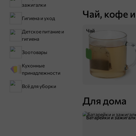
зажигалки
Чай, кофе и
Гигиена и уход
Чай
Детское питание и
гигиена
Зоотовары
Кухонные
принадлежности
Всё для уборки
Для дома
Батарейки и зажигал