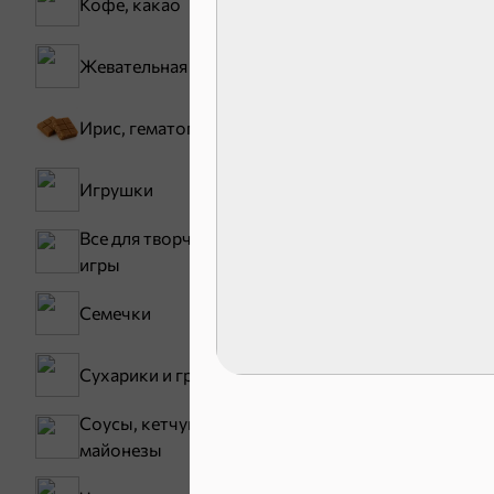
Кофе, какао
Жевательная резинка
Ирис, гематоген
30,2 ₽
Игрушки
В корзину
Все для творчества,
игры
Сладости и
Семечки
Конфеты
Сухарики и гренки
Зефир, мармелад
Соусы, кетчупы,
майонезы