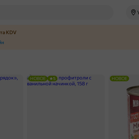
йта KDV
йн
НОВОЕ
5
НОВОЕ