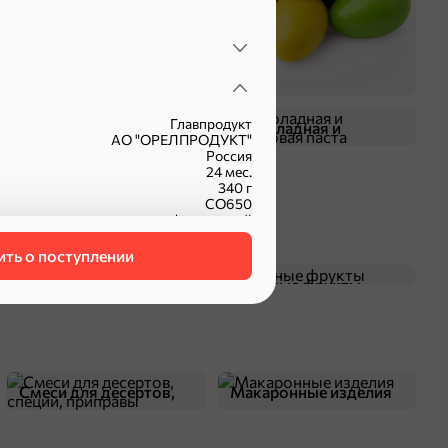
Главпродукт
Жевательная резинка
Шоколадная и
АО "ОРЕЛПРОДУКТ"
арахисовая паста
Россия
24 мес.
340 г
СО650
фасованный
вторые блюда
ть о поступлении
Чипсы и попкорн
Сушеные фрукты
оделиться
Смеси для десертов,
Макаронные изделия
специи, приправы