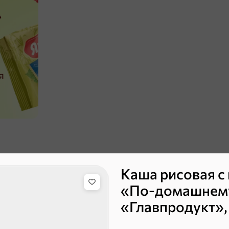
Каша рисовая с
ХИТ
4,4
ХИТ
5
«По-домашнем
«Главпродукт», 