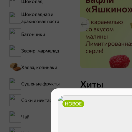
Шоколад
Шоколадная и
арахисовая паста
Батончики
Зефир, мармелад
Халва, козинаки
Хиты
Сушеные фрукты
ХИТ
4,9
Соки и нектары
НОВОЕ
Чай