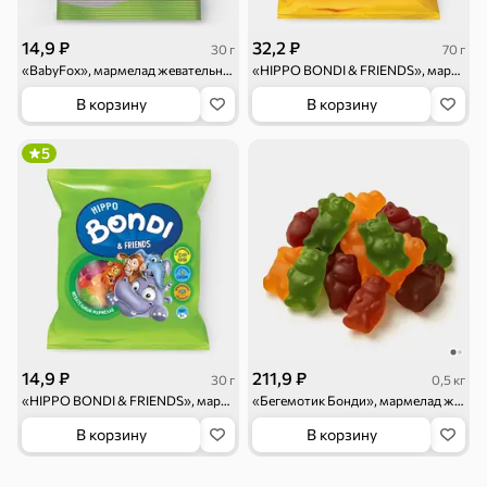
14,9 ₽
32,2 ₽
30 г
70 г
Чипсы и попкорн
Сушеные фрукты
«BabyFox», мармелад жевательный с соком ягод и фруктов, 30 г
«HIPPO BONDI & FRIENDS», мармелад жевательный с соком ягод и фруктов, 70 г
В корзину
В корзину
Бакалея
5
Мука
Соусы, кетчупы,
Оливковое
майонезы
масло, оливки,
маслины
Смеси для
Макаронные
Сухие завтраки
десертов, специи,
изделия
приправы
Чай, кофе и напитки
14,9 ₽
211,9 ₽
30 г
0,5 кг
Чай
Соки и нектары
Кофе, какао
«HIPPO BONDI & FRIENDS», мармелад жевательный с соком ягод и фруктов, 30 г
«Бегемотик Бонди», мармелад жевательный с соком ягод и фруктов (упаковка 0,5 кг)
В корзину
В корзину