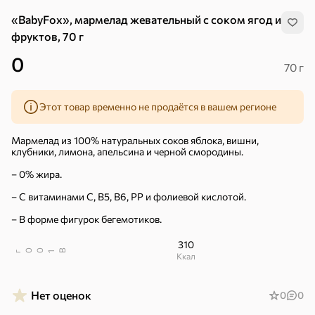
«BabyFox», мармелад жевательный с соком ягод и
фруктов, 70 г
0
70 г
Этот товар временно не продаётся в вашем регионе
Мармелад из 100% натуральных соков яблока, вишни,
клубники, лимона, апельсина и черной смородины.
– 0% жира.
– С витаминами C, В5, B6, PP и фолиевой кислотой.
– В форме фигурок бегемотиков.
310
В
00
г
1
ккал
Хиты
Все
Нет оценок
0
0
5
4,8
5
ХИТ
ХИТ
ХИТ