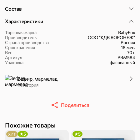
Состав
Характеристики
Торговая марка
BabyFox
16,7 ₽
Производитель
ООО "КДВ ВОРОНЕЖ"
Страна производства
Россия
17,5 ₽
9,4 ₽
14,2 ₽
30 г
20 г
Срок хранения
18 мес.
Батончик «Чио Рио», 30 г
Батончик «Бон-Тайм», 20 г
Вес
70 г
Артикул
РВМ584
В корзину
В корзину
В корзин
Упаковка
фасованный
Сладости и десерты
Зефир, мармелад
Категория
Конфеты
Ирис, гематоген
Печенье
Поделиться
Похожие товары
5
5
ХИТ
Батончики
Шоколад
Зефир, мармелад