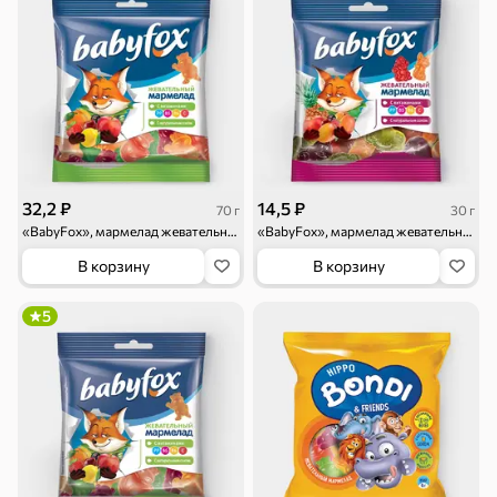
Торты, рулеты,
Вафли
Крекер
кексы
Драже
Карамель
Пряники
32,2 ₽
14,5 ₽
70 г
30 г
«BabyFox», мармелад жевательный с соком ягод и фруктов, 70 г
«BabyFox», мармелад жевательный с соком ягод и фруктов, 30 г
Круассаны
Жевательная
Шоколадная и
резинка
арахисовая паста
В корзину
В корзину
Тараллини
Халва, козинаки
5
Снеки и орехи
Семечки
Сухарики и
Орехи, мясо,
гренки
рыба