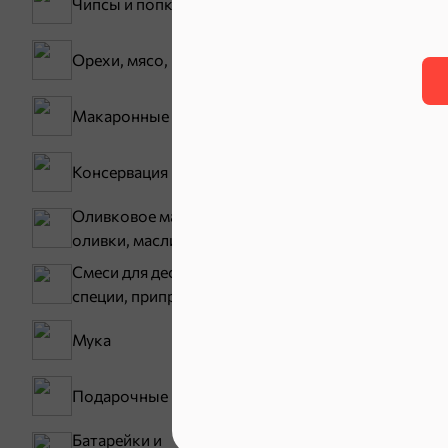
Чипсы и попкорн
Орехи, мясо, рыба
Макаронные изделия
Карамель
Консервация
Оливковое масло,
оливки, маслины
Смеси для десертов,
специи, приправы
Тараллини
Мука
Снеки и ор
Подарочные пакеты
Батарейки и
Семечки