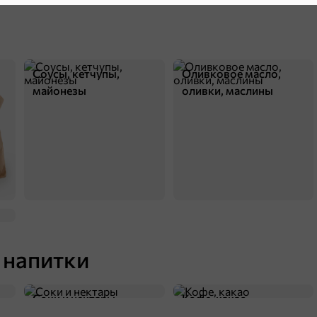
Соусы, кетчупы,
Оливковое масло,
майонезы
оливки, маслины
 напитки
Соки и нектары
Кофе, какао