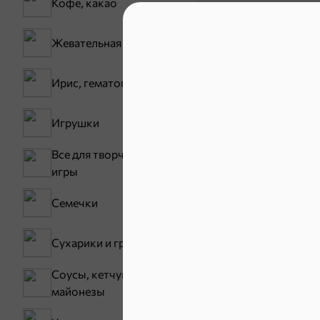
Кофе, какао
Жевательная резинка
Ирис, гематоген
30,2 ₽
Игрушки
В корзину
Все для творчества,
игры
Сладости и
Семечки
Конфеты
Сухарики и гренки
Зефир, мармелад
Соусы, кетчупы,
майонезы