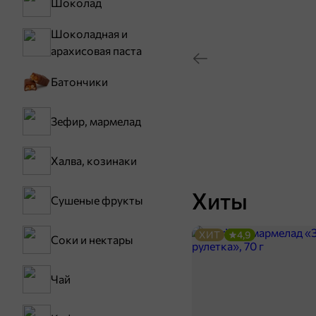
Шоколад
Шоколадная и
арахисовая паста
Батончики
Зефир, мармелад
Халва, козинаки
Хиты
Сушеные фрукты
ХИТ
4,9
Соки и нектары
Чай