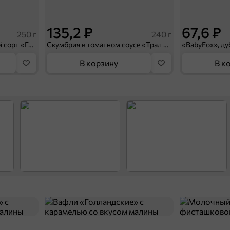
135,2 ₽
67,6 ₽
250 г
240 г
Говядина тушеная, высший сорт «Главпродукт», 250 г
Скумбрия в томатном соусе «Трал Флот», 240 г
«BabyFox», ду
В корзину
В к