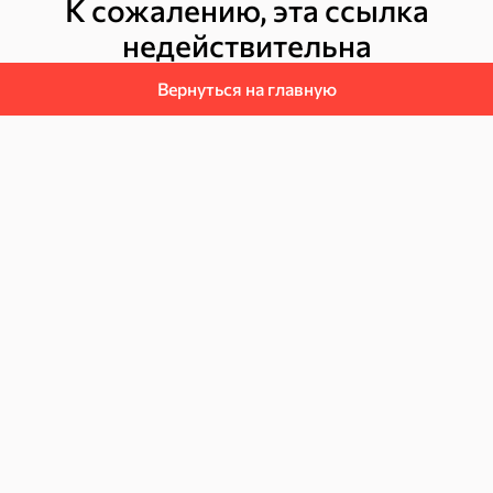
К сожалению, эта ссылка
недействительна
Вернуться на главную
Пряники
Круассаны
Халва, козинаки
ехи
Сухарики и гренки
Орехи, мясо, рыба