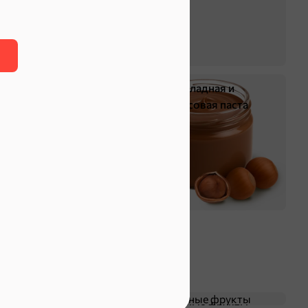
Жевательная резинка
Шоколадная и
арахисовая паста
Чипсы и попкорн
Сушеные фрукты