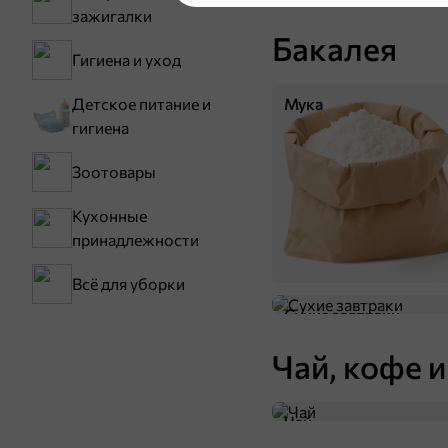
зажигалки
Бакалея
Гигиена и уход
Детское питание и
Мука
гигиена
Зоотовары
Кухонные
принадлежности
Всё для уборки
Сухие завтраки
Чай, кофе и
Чай