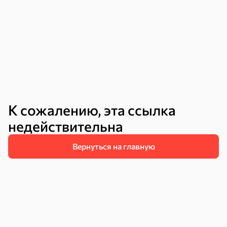
Круассаны
Жевательная
Шоколадная и
резинка
арахисовая паста
Тараллини
Халва, козинаки
Снеки и орехи
Семечки
Сухарики и
Орехи, мясо,
гренки
рыба
К сожалению, эта ссылка
недействительна
Вернуться на главную
Чипсы и попкорн
Сушеные фрукты
Бакалея
Мука
Соусы, кетчупы,
Оливковое
майонезы
масло, оливки,
маслины