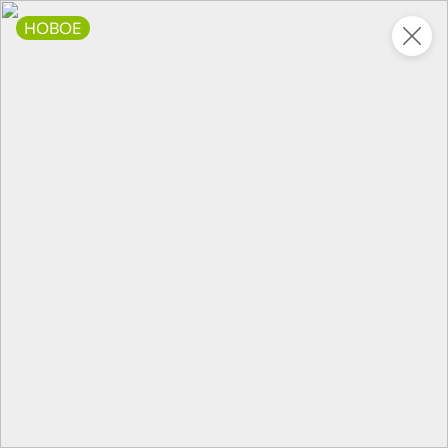
НОВОЕ
Это новая версия сайта KDV
Вернуть старый дизайн
Новинки
Все
НОВОЕ
НОВОЕ
НОВОЕ
148,2 ₽
150,7 ₽
59,8 ₽
500 г
160 г
Свинина тушеная, высший сорт «Семейный бюджет», 500 г
«Хрустящий картофель», чипсы со вкусом «Камчатский краб», 160 г
В корзину
В корзину
В корзин