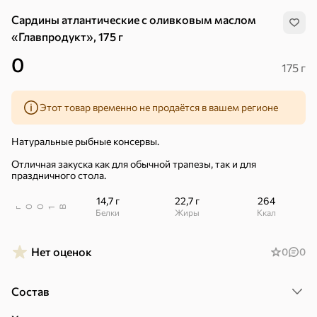
Сардины атлантические с оливковым маслом
«Главпродукт», 175 г
0
175 г
Этот товар временно не продаётся в вашем регионе
Натуральные рыбные консервы.
Отличная закуска как для обычной трапезы, так и для
праздничного стола.
14,7 г
22,7 г
264
В
00
г
1
Белки
Жиры
ккал
Нет оценок
0
0
Хиты
Все
Состав
4,9
5
ХИТ
ХИТ
ХИТ