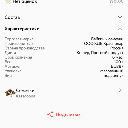
Нет оценок
0
0
Состав
Характеристики
16,7 ₽
Торговая марка
Бабкины семечки
17,5 ₽
9,4 ₽
14,2 ₽
30 г
20 г
Производитель
ООО КДВ Краснодар
Батончик «Чио Рио», 30 г
Батончик «Бон-Тайм», 20 г
Страна производства
Россия
Диета
Кошер, Постный продукт
В корзину
В корзину
В корзин
Срок хранения
6 мес.
Вес
100 г
Артикул
БС887
Упаковка
фасованный
Сладости и десерты
Вид
подсолнух
Конфеты
Ирис, гематоген
Печенье
Семечки
Категория
Батончики
Шоколад
Зефир, мармелад
Торты, рулеты,
Вафли
Крекер
Поделиться
кексы
Драже
Карамель
Пряники