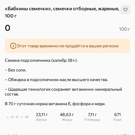
«Бабкины семечки», семечки отборные, жареные,
100 г
0
100 г
Этот товар временно не продаётся в вашем регионе
Семена подсолнечника (калибр 38+).
– Без соли.
– Обжарка в подсолнечном масле высшего качества.
– Щадящая технология сохраняет витаминно-минеральный
состав.
В 70 г суточная норма витамина Е, фосфора и меди.
23,11 г
48,63 г
7,11 г
671
Хиты
Все
В
00
г
1
Белки
Жиры
Углеводы
ккал
5
4,8
5
ХИТ
ХИТ
ХИТ