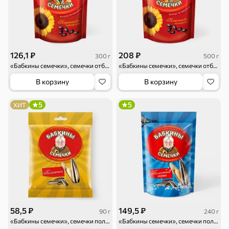
Смеси для
Макаронные
Сухие завтраки
126,1 ₽
208 ₽
300 г
500 г
десертов, специи,
изделия
«Бабкины семечки», семечки отборные, жареные, 300 г
«Бабкины семечки», семечки отборные, жареные, 500 г
приправы
В корзину
В корзину
Чай, кофе и напитки
5
5
ХИТ
Чай
Соки и нектары
Кофе, какао
Для дома
Батарейки и
Гигиена и уход
Зоотовары
зажигалки
Кухонные
Всё для уборки
Подарочные
принадлежности
пакеты
58,5 ₽
149,5 ₽
90 г
240 г
Для детей
«Бабкины семечки», семечки полосатые, жареные, 90 г
«Бабкины семечки», семечки полосатые, солёные, 240 г