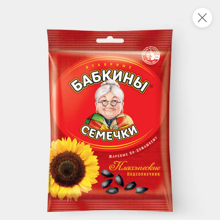
Это новая версия сайта KDV
Вернуть старый дизайн
Новинки
Все
НОВОЕ
НОВОЕ
НОВОЕ
1 312,35 ₽
156 ₽
119,6 ₽
1 111,5 ₽
240 г
160 г
Сардина в томатном соусе «Главпродукт», 240 г
Шпроты в масле из балтийской кильки «Главпродукт», 160 г
В корзину
В корзину
В корзин