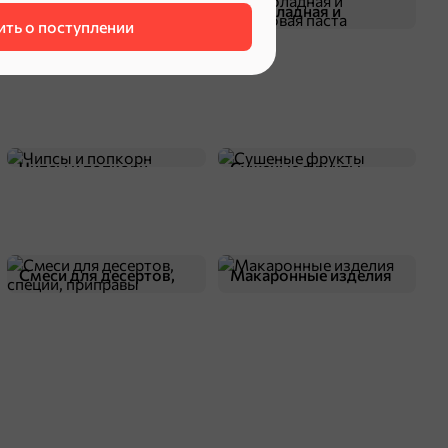
Жевательная резинка
Шоколадная и
ть о поступлении
арахисовая паста
оделиться
Чипсы и попкорн
Сушеные фрукты
Смеси для десертов,
Макаронные изделия
специи, приправы