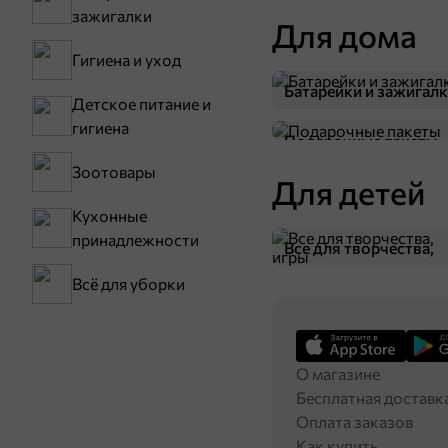
зажигалки
Для дома
Гигиена и уход
Батарейки и зажигал
Детское питание и
гигиена
Подарочные пакеты
Зоотовары
Для детей
48,7 ₽
Кухонные
85 г
принадлежности
«Beerka», гренки cо вкусом баварских колбасок и кетчупом Сalve, 85 г
Все для творчества,
игры
В корзину
Всё для уборки
О магазине
Бесплатная доставк
Оплата заказов
Как купить