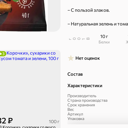
43,7 ₽
7,2 ₽
70 г
40 г
– С пользой злаков.
«Strike», мармелад «Зелёная рулетка», 70 г
«Хрустящий картофель», чипсы с солью, произведены из свежего картофеля, 40 г
– Натуральная зелень и том
В корзину
В к
10 г
В
00
г
1
Белки
 десерты
3
Нет оценок
Ирис, гематоген
Печенье
Состав
Характеристики
Производитель
Страна производства
Срок хранения
Вес
Артикул
32 ₽
Упаковка
100 г
Торты, рулеты, кексы
Вафли
«3 Корочки», сухарики со вкусом томата и зелени, 100 г