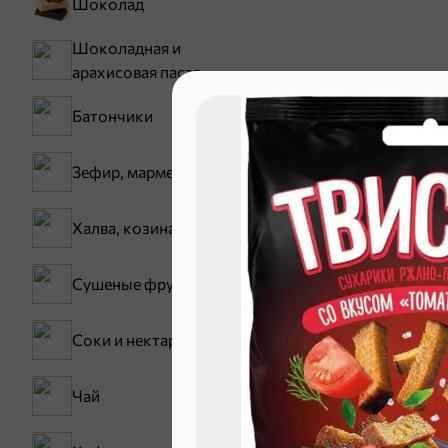
Шоколад
Шоколадная и
арахисовая паста
Батончики
Хиты
Зефир, мармелад
ХИТ
4,9
Халва, козинаки
Сушеные фрукты
Соки и нектары
Чай