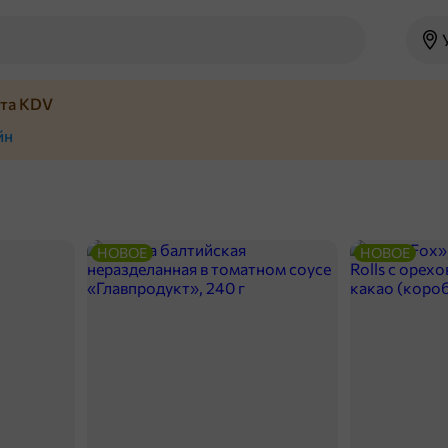
йта KDV
йн
НОВОЕ
НОВОЕ