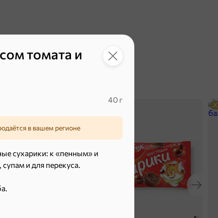
сом томата и
40 г
ХИТ
5
Х
родаётся в вашем регионе
е сухарики: к «пенным» и
супам и для перекуса.
а.