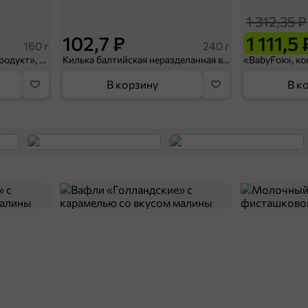
1 312,35 ₽
102,7 ₽
1 111,5 
160 г
240 г
Паштет шпротный «Главпродукт», 160 г
Килька балтийская неразделанная в томатном соусе «Главпродукт», 240 г
В корзину
В к