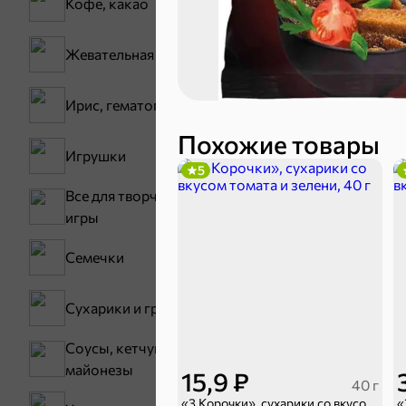
Кофе, какао
30,2 ₽
Жевательная резинка
В корзину
Ирис, гематоген
Сладости и
Похожие товары
Игрушки
5
Все для творчества,
Конфеты
игры
Семечки
Сухарики и гренки
Соусы, кетчупы,
майонезы
15,9 ₽
40 г
Зефир, мармелад
«3 Корочки», сухарики со вкусом томата и зелени, 40 г