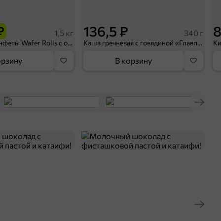
₽
136,5 ₽
8
1,5 кг
340 г
«BabyFox», конфеты Wafer Rolls с ореховой начинкой и какао (коробка 1,5 кг)
Каша гречневая с говядиной «Главпродукт», 340 г
орзину
В корзину