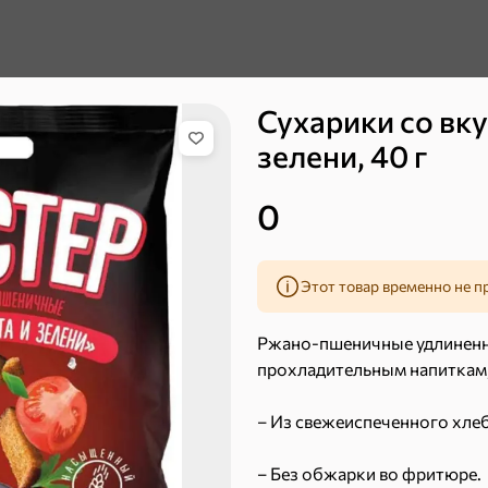
Сухарики со вку
зелени, 40 г
0
ХИТ
ХИТ
5
Этот товар временно не п
Ржано-пшеничные удлиненны
прохладительным напиткам, 
– Из свежеиспеченного хлеб
– Без обжарки во фритюре.