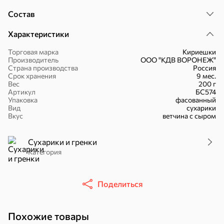
Состав
Характеристики
Торговая марка
Кириешки
16,7 ₽
Производитель
ООО "КДВ ВОРОНЕЖ"
Страна производства
Россия
17,5 ₽
9,4 ₽
14,2 ₽
30 г
20 г
Срок хранения
9 мес.
Батончик «Чио Рио», 30 г
Батончик «Бон-Тайм», 20 г
Вес
200 г
Артикул
БС574
В корзину
В корзину
В корзин
Упаковка
фасованный
Вид
сухарики
Вкус
ветчина с сыром
Сладости и десерты
Сухарики и гренки
Конфеты
Ирис, гематоген
Печенье
Категория
Батончики
Шоколад
Зефир, мармелад
Поделиться
Похожие товары