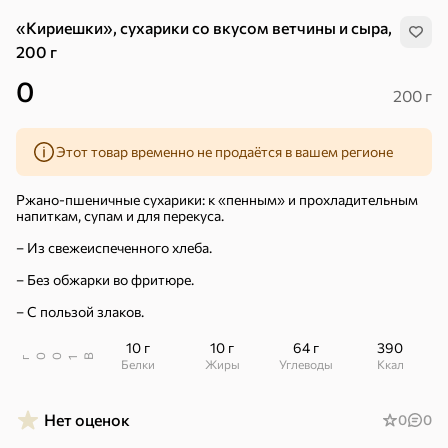
«Кириешки», сухарики со вкусом ветчины и сыра,
200 г
0
200 г
Этот товар временно не продаётся в вашем регионе
Ржано-пшеничные сухарики: к «пенным» и прохладительным
напиткам, супам и для перекуса.
– Из свежеиспеченного хлеба.
– Без обжарки во фритюре.
– С пользой злаков.
10 г
10 г
64 г
390
В
00
г
1
Белки
Жиры
Углеводы
ккал
Хиты
Все
Нет оценок
0
0
5
4,8
5
ХИТ
ХИТ
ХИТ