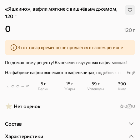
«Яшкино», вафли мягкие с вишнёвым джемом,
120 г
0
120 г
Этот товар временно не продаётся в вашем регионе
По домашнему рецепту! Выпечены в чугунных вафельницах!
На фабрике вафли выпекают в вафельницах, подобных тем, что
Ещё
используют хозяйки в домашних условиях. Именно этот способ
сохраняет любимый вкус и рисунок, знакомый с детства.
5 г
15 г
59 г
390
В
00
г
1
Белки
Жиры
Углеводы
ккал
– На свежем отборном яйце.
– С вишневым джемом.
Нет оценок
0
0
В упаковке три сэндвича.
Хиты
Все
Состав
5
4,8
5
ХИТ
ХИТ
ХИТ
Характеристики