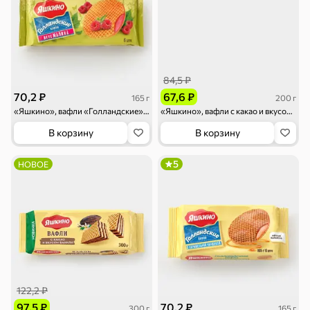
Круассаны
Жевательная
Шоколадная и
резинка
арахисовая паста
Тараллини
Халва, козинаки
84,5 ₽
Снеки и орехи
70,2 ₽
67,6 ₽
165 г
200 г
Семечки
Сухарики и
Орехи, мясо,
«Яшкино», вафли «Голландские» с карамелью со вкусом малины, 165 г
«Яшкино», вафли с какао и вкусом ванили, 200 г
гренки
рыба
В корзину
В корзину
5
НОВОЕ
Чипсы и попкорн
Сушеные фрукты
Бакалея
Мука
Соусы, кетчупы,
Оливковое
122,2 ₽
майонезы
масло, оливки,
маслины
97,5 ₽
70,2 ₽
300 г
165 г