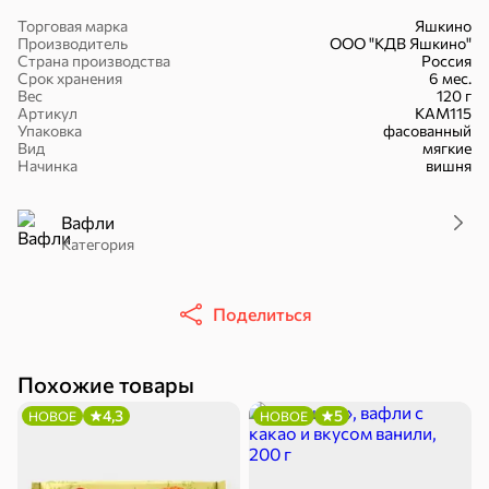
Торговая марка
Яшкино
Производитель
ООО "КДВ Яшкино"
Страна производства
Россия
Срок хранения
6 мес.
Вес
120 г
Артикул
КАМ115
16,7 ₽
Упаковка
фасованный
Вид
мягкие
17,5 ₽
9,4 ₽
14,2 ₽
30 г
20 г
Начинка
вишня
Батончик «Чио Рио», 30 г
Батончик «Бон-Тайм», 20 г
В корзину
В корзину
В корзин
Вафли
Категория
Сладости и десерты
Поделиться
Конфеты
Ирис, гематоген
Печенье
Батончики
Шоколад
Зефир, мармелад
Похожие товары
4,3
5
НОВОЕ
НОВОЕ
Торты, рулеты,
Вафли
Крекер
кексы
Драже
Карамель
Пряники