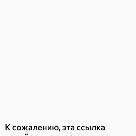
Торты, рулеты,
Вафли
Крекер
кексы
Драже
Карамель
Пряники
Круассаны
Жевательная
Шоколадная и
резинка
арахисовая паста
К сожалению, эта ссылка