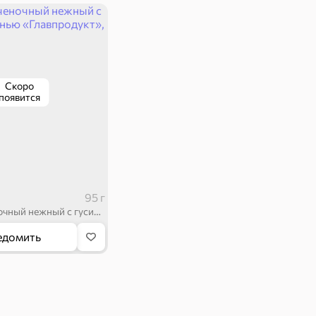
Скоро
появится
95 г
Паштет печеночный нежный с гусиной печенью «Главпродукт», 95 г
едомить