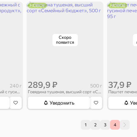
НОВОЕ
НОВОЕ
Скоро
появится
289,9 ₽
37,9 ₽
240 г
500 г
Паштет печеночный нежный с гусиной печенью «Главпродукт», 240 г
Говядина тушеная, высший сорт «Семейный бюджет», 500 г
Уведомить
Ув
1
2
3
4