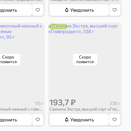
едомить
Уведомить
НОВОЕ
Скоро
Скоро
появится
появится
193,7 ₽
95 г
338 г
Паштет печеночный нежный с говяжьей печенью «Главпродукт», 95 г
Свинина Экстра, высший сорт «Главпродукт», 338 г
едомить
Уведомить