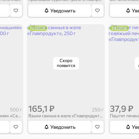
Уведомить
Ув
НОВОЕ
НОВОЕ
Скоро
появится
165,1 ₽
37,9 ₽
500 г
250 г
Тушенка говяжья «Домашняя» «Семейный бюджет», 500 г
Языки свиные в желе «Главпродукт», 250 г
Уведомить
Ув