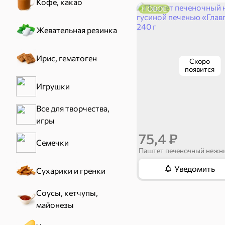
Кофе, какао
НОВОЕ
Жевательная резинка
Ирис, гематоген
Скоро
появится
Игрушки
Все для творчества,
игры
75,4 ₽
Семечки
Уведомить
Сухарики и гренки
Соусы, кетчупы,
майонезы