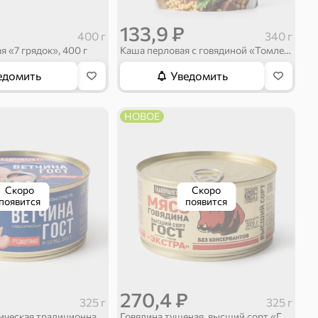
133,9 ₽
400 г
340 г
я «7 грядок», 400 г
Каша перловая с говядиной «Томленая по-домашнему» «Мастер шеф», 340 г
едомить
Уведомить
НОВОЕ
Скоро
Скоро
появится
появится
270,4 ₽
325 г
325 г
Ветчина классическая традиционная «Главпродукт», 325 г
Говядина тушеная, высший сорт «Главпродукт», 325 г