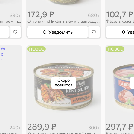
172,9 ₽
102,7 ₽
330 г
680 г
Грибное ассорти маринованное «Главпродукт», 330 г
Огурчики «Пикантные» «Главпродукт», 680 г
Фасоль красна
Уведомить
Ув
НОВОЕ
НОВОЕ
Скоро
появится
289,9 ₽
297,7 ₽
240 г
300 г
«Мясной союз», паштет печеночный «Нежный» с говяжьей печенью, 240 г
Крылышки куриные гриль «Главпродукт», 300 г