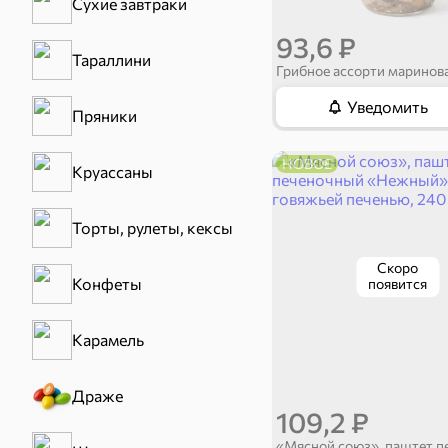
Сухие завтраки
93,6 ₽
Тараллини
Уведомить
Пряники
НОВОЕ
Круассаны
Торты, рулеты, кексы
Скоро
Конфеты
появится
Карамель
Драже
109,2 ₽