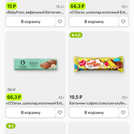
15 ₽
66,3 ₽
18,2 г
45 г
«BabyFox», вафельный батончик Creamy White, 18,2 г
«O'Zera», шоколад молочный Extra milk, 45 г
В корзину
В корзину
4,8
78 ₽
66,3 ₽
19,5 ₽
45 г
35 г
«O'Zera», шоколад молочный Extra milk & Hazelnut, 45 г
Батончик-суфле со вкусом клубника-банан Frutto Bello, 35 г
В корзину
В корзину
5