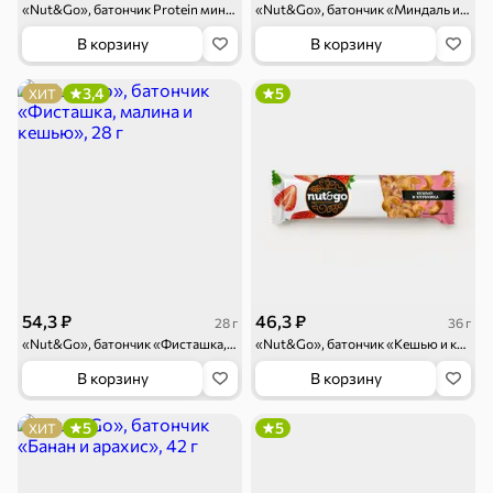
«Nut&Go», батончик Protein миндаль и арахис, 36 г
«Nut&Go», батончик «Миндаль и клюква», 36 г
В корзину
В корзину
3,4
5
ХИТ
54,3 ₽
46,3 ₽
28 г
36 г
«Nut&Go», батончик «Фисташка, малина и кешью», 28 г
«Nut&Go», батончик «Кешью и клубника», 36 г
В корзину
В корзину
5
5
ХИТ