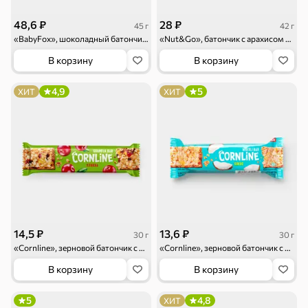
48,6 ₽
28 ₽
45 г
42 г
«BabyFox», шоколадный батончик с молочной начинкой, 45 г
«Nut&Go», батончик с арахисом и клюквой, 42 г
В корзину
В корзину
4,9
5
ХИТ
ХИТ
14,5 ₽
13,6 ₽
30 г
30 г
«Cornline», зерновой батончик с клюквой, 30 г
«Cornline», зерновой батончик с кокосом, 30 г
В корзину
В корзину
5
4,8
ХИТ