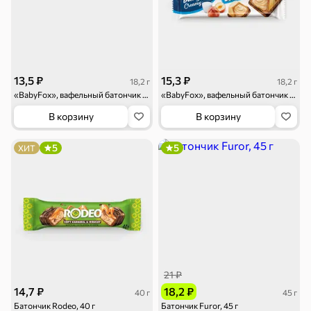
13,5 ₽
15,3 ₽
18,2 г
18,2 г
«BabyFox», вафельный батончик Creamy Dark, 18,2 г
«BabyFox», вафельный батончик Creamy White, 18,2 г
В корзину
В корзину
5
5
ХИТ
21 ₽
14,7 ₽
18,2 ₽
40 г
45 г
Батончик Rodeo, 40 г
Батончик Furor, 45 г