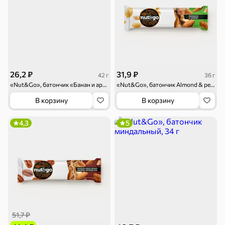
26,2 ₽
31,9 ₽
42 г
36 г
«Nut&Go», батончик «Банан и арахис», 42 г
«Nut&Go», батончик Almond & peanut, 36 г
В корзину
В корзину
4,3
5
51,7 ₽