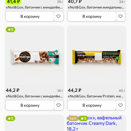
41,4 ₽
40,7 ₽
36 г
34 г
«Nut&Go», батончик с миндалём, пеканом, карамелью, морской солью, 36 г
«Nut&Go», батончик миндальный, 34 г
В корзину
В корзину
5
44,2 ₽
44,2 ₽
36 г
40 г
«Nut&Go», батончик с миндалём, кокосом, карамелью, 36 г
«Nut&Go», батончик Protein, миндаль с карамелью и морской солью, 40 г
В корзину
В корзину
5
5
ХИТ