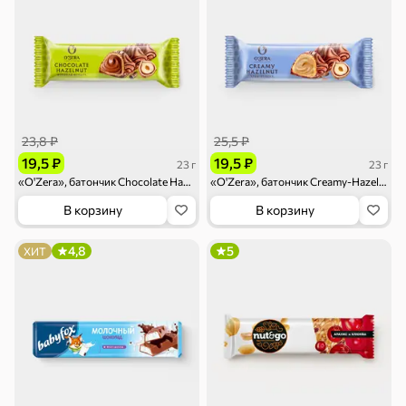
23,8 ₽
25,5 ₽
19,5 ₽
19,5 ₽
23 г
23 г
«O'Zera», батончик Chocolate Hazelnut, 23 г
«O'Zera», батончик Creamy-Hazelnut, 23 г
В корзину
В корзину
4,8
5
ХИТ