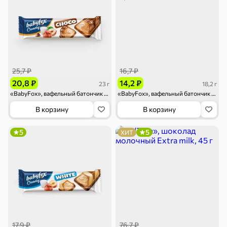
25,7 ₽
16,7 ₽
20,8 ₽
14,2 ₽
23 г
18,2 г
«BabyFox», вафельный батончик Creamy Choco, 23 г
«BabyFox», вафельный батончик Creamy Dark, 18,2 г
В корзину
В корзину
5
5
ХИТ
17,9 ₽
76,7 ₽