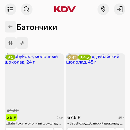
Батончики
5
4,6
ХИТ
34,8 ₽
26 ₽
67,6 ₽
24 г
45 г
«BabyFox», молочный шоколад, 24 г
«BabyFox», дубайский шоколад, 45 г