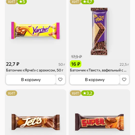
5
4,7
ХИТ
ХИТ
17,9 ₽
22,7 ₽
16 ₽
50 г
22,5 г
Батончик «Ярче!» с арахисом, 50 г
Батончик «Твист», вафельный с шоколадной начинкой, 22,5 г
В корзину
В корзину
3,2
ХИТ
ХИТ