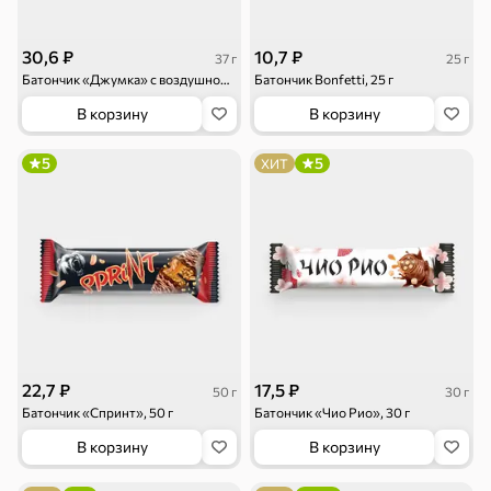
30,6 ₽
10,7 ₽
37 г
25 г
Батончик «Джумка» с воздушной кукурузой, 37 г
Батончик Bonfetti, 25 г
В корзину
В корзину
5
5
ХИТ
22,7 ₽
17,5 ₽
50 г
30 г
Батончик «Спринт», 50 г
Батончик «Чио Рио», 30 г
В корзину
В корзину