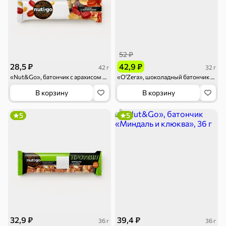
52 ₽
28,5 ₽
42,9 ₽
42 г
32 г
«Nut&Go», батончик с арахисом и мармеладом, 42 г
«O'Zera», шоколадный батончик с аэрированной начинкой, 32 г
В корзину
В корзину
5
5
32,9 ₽
39,4 ₽
36 г
36 г