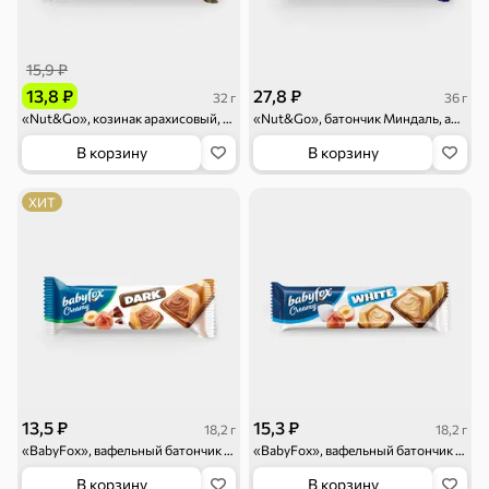
гренки
рыба
Чипсы и попкорн
Сушеные фрукты
15,9 ₽
13,8 ₽
27,8 ₽
32 г
36 г
Бакалея
«Nut&Go», козинак арахисовый, 32 г
«Nut&Go», батончик Миндаль, арахис, клюква, 36 г
В корзину
В корзину
Мука
Соусы, кетчупы,
Оливковое
майонезы
масло, оливки,
маслины
ХИТ
Смеси для
Макаронные
Сухие завтраки
десертов, специи,
изделия
приправы
Чай, кофе и напитки
Чай
Соки и нектары
Кофе, какао
13,5 ₽
15,3 ₽
18,2 г
18,2 г
«BabyFox», вафельный батончик Creamy Dark, 18,2 г
«BabyFox», вафельный батончик Creamy White, 18,2 г
В корзину
В корзину