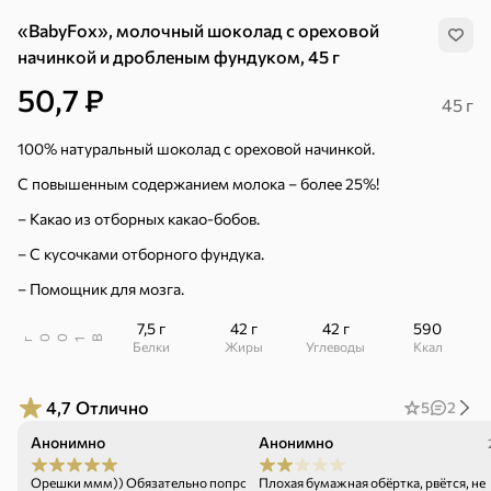
«BabyFox», молочный шоколад с ореховой
начинкой и дробленым фундуком, 45 г
50,7 ₽
45 г
100% натуральный шоколад с ореховой начинкой.
С повышенным содержанием молока – более 25%!
– Какао из отборных какао-бобов.
– С кусочками отборного фундука.
– Помощник для мозга.
7,5 г
42 г
42 г
590
В
00
г
1
Белки
Жиры
Углеводы
ккал
4,7
Отлично
5
2
Хиты
Все
Анонимно
Анонимно
17.07.26
5
4,8
5
ХИТ
ХИТ
ХИТ
Орешки ммм)) Обязательно попробуйте,
Плохая бумажная обёртка, рвётся, не