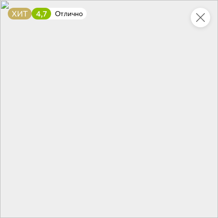
ХИТ
4,7
Отлично
Это новая версия сайта KDV
Вернуть старый дизайн
Новинки
Все
5
НОВОЕ
НОВОЕ
НОВОЕ
130 ₽
205,4 ₽
136,5 ₽
400 г
600 г
Кукуруза сладкая «7 грядок», 400 г
«Главпродукт», молоко сгущенное, 600 г
В корзину
В корзину
В корзин