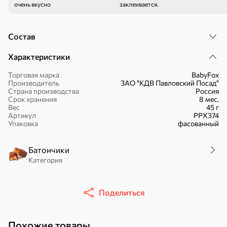
очень вкусно
заклеивается.
Состав
Характеристики
16,7 ₽
17,5 ₽
9,4 ₽
14,2 ₽
30 г
20 г
Торговая марка
BabyFox
Батончик «Чио Рио», 30 г
Батончик «Бон-Тайм», 20 г
Производитель
ЗАО "КДВ Павловский Посад"
Страна производства
Россия
В корзину
В корзину
В корзин
Срок хранения
8 мес.
Вес
45 г
Артикул
РРХ374
Упаковка
фасованный
Сладости и десерты
Конфеты
Ирис, гематоген
Печенье
Батончики
Категория
Батончики
Шоколад
Зефир, мармелад
Поделиться
Торты, рулеты,
Вафли
Крекер
кексы
Похожие товары