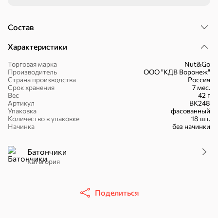
Состав
Характеристики
51,7 ₽
Торговая марка
Nut&Go
30,2 ₽
41,4 ₽
7,2 ₽
70 г
36 г
Производитель
ООО "КДВ Воронеж"
«Strike», мармелад «Зелёная рулетка», 70 г
«Nut&Go», батончик с миндалём, пеканом, карамелью, морской солью, 36 г
Страна производства
Россия
Срок хранения
7 мес.
В корзину
В корзину
В корзин
Вес
42 г
Артикул
ВК248
Упаковка
фасованный
Количество в упаковке
18 шт.
Сладости и десерты
Начинка
без начинки
Конфеты
Ирис, гематоген
Печенье
Батончики
Категория
Батончики
Шоколад
Зефир, мармелад
Поделиться