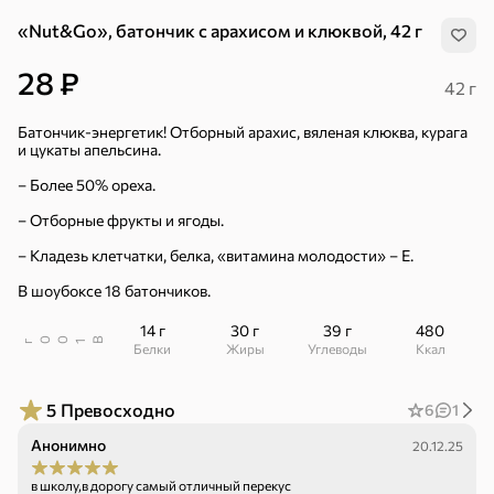
«Nut&Go», батончик с арахисом и клюквой, 42 г
28 ₽
42 г
Батончик-энергетик! Отборный арахис, вяленая клюква, курага
и цукаты апельсина.
– Более 50% ореха.
– Отборные фрукты и ягоды.
– Кладезь клетчатки, белка, «витамина молодости» – Е.
В шоубоксе 18 батончиков.
14 г
30 г
39 г
480
В
00
г
1
Белки
Жиры
Углеводы
ккал
5
Превосходно
6
1
Хиты
Все
Анонимно
20.12.25
4,9
4,3
5
ХИТ
ХИТ
ХИТ
в школу,в дорогу самый отличный перекус