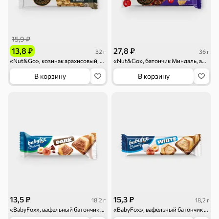
Чипсы и попкорн
Сушеные фрукты
15,9 ₽
13,8 ₽
27,8 ₽
32 г
36 г
«Nut&Go», козинак арахисовый, 32 г
«Nut&Go», батончик Миндаль, арахис, клюква, 36 г
В корзину
В корзину
Бакалея
Мука
Соусы, кетчупы,
Оливковое
майонезы
масло, оливки,
маслины
Смеси для
Макаронные
Сухие завтраки
десертов, специи,
изделия
приправы
Чай, кофе и напитки
13,5 ₽
15,3 ₽
18,2 г
18,2 г
«BabyFox», вафельный батончик Creamy Dark, 18,2 г
«BabyFox», вафельный батончик Creamy White, 18,2 г
Чай
Соки и нектары
Кофе, какао