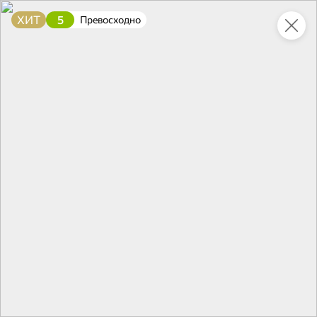
ХИТ
5
Превосходно
Это новая версия сайта KDV
Вернуть старый дизайн
Новинки
Все
5
НОВОЕ
НОВОЕ
НОВОЕ
96,2 ₽
66,3 ₽
197,6 ₽
230 г
90 г
Килька обжаренная в томатном соусе с овощами по-французски «Главпродукт», 230 г
Паштет с куриной печенью «Главпродукт», 90 г
В корзину
В корзину
В корзин