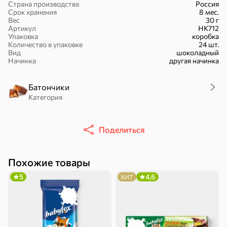
Страна производства
Россия
Срок хранения
8 мес.
Вес
30 г
Артикул
НК712
Упаковка
коробка
Количество в упаковке
24 шт.
Вид
шоколадный
16,7 ₽
Начинка
другая начинка
17,5 ₽
9,4 ₽
14,2 ₽
30 г
20 г
Батончик «Чио Рио», 30 г
Батончик «Бон-Тайм», 20 г
Батончики
В корзину
Категория
В корзину
В корзин
Сладости и десерты
Поделиться
Конфеты
Ирис, гематоген
Печенье
Похожие товары
5
4,6
ХИТ
Батончики
Шоколад
Зефир, мармелад