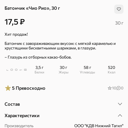
Батончик «Чио Рио», 30 г
17,5 ₽
30 г
Хит продаж!
Батончик с завораживающим вкусом: с мягкой карамелью и
хрустящими бисквитныими шариками, в глазури.
– Глазурь из отборных какао-бобов.
3,5 г
30 г
58 г
520
В
00
г
1
Белки
Жиры
Углеводы
ккал
5
Превосходно
10
0
Состав
Хиты
Все
Характеристики
5
4,8
5
ХИТ
ХИТ
ХИТ
Производитель
ООО "КДВ Нижний Тагил"