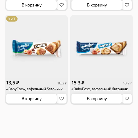
Тараллини
Халва, козинаки
В корзину
В корзину
ХИТ
Снеки и орехи
Семечки
Сухарики и
Орехи, мясо,
гренки
рыба
13,5 ₽
15,3 ₽
18,2 г
18,2 г
«BabyFox», вафельный батончик Creamy Dark, 18,2 г
«BabyFox», вафельный батончик Creamy White, 18,2 г
В корзину
В корзину
Чипсы и попкорн
Сушеные фрукты
Бакалея