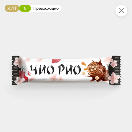
ХИТ
5
Превосходно
Это новая версия сайта KDV
Вернуть старый дизайн
Новинки
Все
НОВОЕ
НОВОЕ
НОВОЕ
49,4 ₽
101,4 ₽
175,5 ₽
94 г
340 г
«Tondi», воздушные сухарики в сахаре с молочным вкусом, 94 г
Каша гречневая с говядиной «Томлёная по-домашнему» «Главпродукт», 340 г
В корзину
В корзину
В корзин