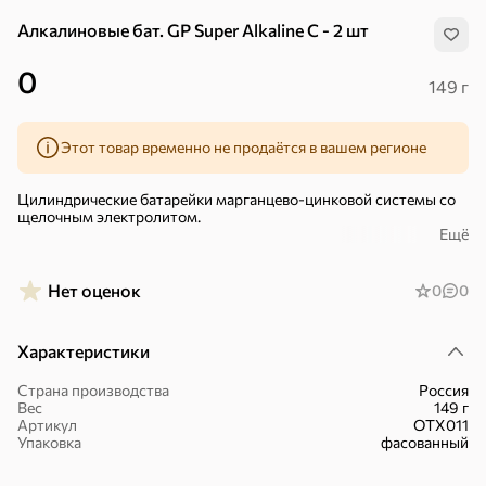
Алкалиновые бат. GP Super Alkaline C - 2 шт
0
149 г
Этот товар временно не продаётся в вашем регионе
Цилиндрические батарейки марганцево-цинковой системы со
щелочным электролитом.
Ещё
Батарейки обладают электрической емкостью в несколько раз
большей, чем солевые и подходят для установки в
электрические устройства с высоким током потребления.
Нет оценок
0
0
Рекомендуется использовать в плеерах, фонарях,
фотовспышках, электронных игрушках, переносных
Характеристики
телевизорах и так далее.
Батарейки могут храниться до 10 лет. Это удобно для установки
Страна производства
Россия
в те устройства, которые нужны только время от времени.
Вес
149 г
Хиты
Все
Артикул
ОТХ011
Упаковка
фасованный
4,9
5
ХИТ
ХИТ
ХИТ