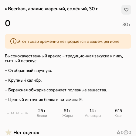
«Beerka», арахис жареный, солёный, 30 г
0
30 г
Этот товар временно не продаётся в вашем регионе
Высококачественный арахис – традиционная закуска к пиву,
сытный перекус.
– Отобранный вручную.
– Крупный калибр.
– Бережная обжарка сохраняет полезные вещества.
– Ценный источник белка и витамина Е.
25 г
51 г
14 г
615
В
00
г
1
Хиты
Белки
Жиры
Углеводы
ккал
Все
5
4,8
5
ХИТ
ХИТ
ХИТ
Нет оценок
0
0