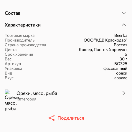
Состав
Характеристики
16,7 ₽
Торговая марка
Beerka
Производитель
ООО "КДВ Краснодар"
17,5 ₽
9,4 ₽
14,2 ₽
30 г
20 г
Страна производства
Россия
Батончик «Чио Рио», 30 г
Батончик «Бон-Тайм», 20 г
Диета
Кошер, Постный продукт
Срок хранения
6
В корзину
В корзину
В корзин
Вес
30 г
Артикул
БО325
Упаковка
фасованный
Вид
орехи
Сладости и десерты
Вкус
арахис
Конфеты
Ирис, гематоген
Печенье
Орехи, мясо, рыба
Категория
Поделиться
Батончики
Шоколад
Зефир, мармелад