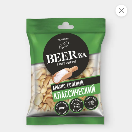
Это новая версия сайта KDV
Вернуть старый дизайн
Новинки
Все
НОВОЕ
НОВОЕ
НОВОЕ
205,4 ₽
326,3 ₽
42,9 ₽
325 г
338 г
Свинина тушеная Экстра «Главпродукт», 325 г
Говядина Экстра «Главпродукт», 338 г
В корзину
В корзину
В корзин