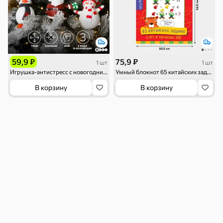
Семечки
Сухарики и
Орехи, мясо,
гренки
рыба
Чипсы и попкорн
Сушеные фрукты
119 ₽
59,9 ₽
75,9 ₽
1 шт
1 шт
Игрушка-антистресс с новогодним дизайном
Умный блокнот 65 китайских задачек «Счет в пределах 100»
В корзину
В корзину
Бакалея
Мука
Соусы, кетчупы,
Оливковое
майонезы
масло, оливки,
маслины
Смеси для
Макаронные
Сухие завтраки
десертов, специи,
изделия
приправы
Чай, кофе и напитки