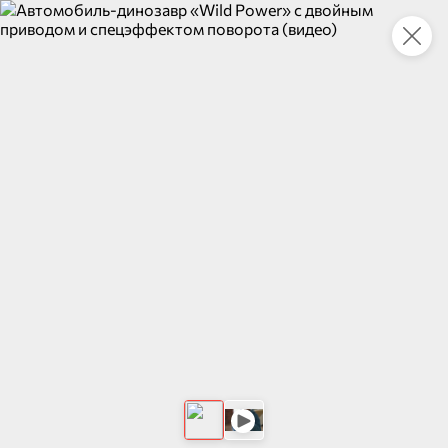
Это новая версия сайта KDV
Вернуть старый дизайн
Новинки
Все
НОВОЕ
НОВОЕ
ХИТ
156 ₽
15,6 ₽
163,8 ₽
141,7 ₽
13,8 ₽
680 г
380 г
Томаты маринованные деликатесные «Главпродукт», 680 г
«Главпродукт», сгущенка Вареная, 380 г
В корзину
В корзину
В корзин