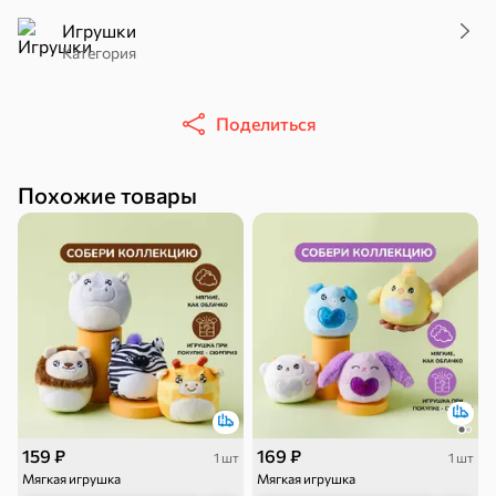
– Учит общаться и взаимодействовать с окружающим миром.
Игрушки
Артикул D400-07A
Категория
Поделиться
51,7 ₽
41,4 ₽
7,2 ₽
43,7 ₽
36 г
10 г
«Nut&Go», батончик с миндалём, пеканом, карамелью, морской солью, 36 г
«Галерея вкусов», разрыхлитель теста, 10 г
Похожие товары
В корзину
В корзину
В корзин
Сладости и десерты
Конфеты
Ирис, гематоген
Печенье
Батончики
Шоколад
Зефир, мармелад
159 ₽
169 ₽
1 шт
1 шт
Мягкая игрушка
Мягкая игрушка