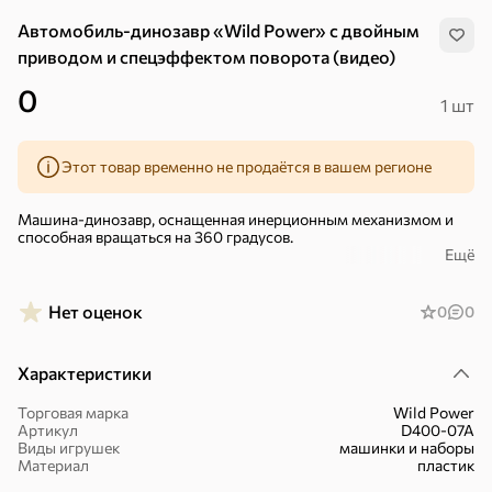
Автомобиль-динозавр «Wild Power» с двойным
приводом и спецэффектом поворота (видео)
0
1 шт
Этот товар временно не продаётся в вашем регионе
Машина-динозавр, оснащенная инерционным механизмом и
способная вращаться на 360 градусов.
Ещё
Этот автомобиль займет достойное место в игровой каждого
мальчика, поскольку он дает возможность для творческой
игры: можно сочинять все новые и новые приключения и
Нет оценок
0
0
бороздить просторы самых фантастических миров!
Подойдет для детей старше 3 лет.
Характеристики
В коллекции 4 вида машин, каждая из них продается отдельно и
какая именно попадется при покупке – сюрприз! Размер
Торговая марка
Wild Power
Хиты
Все
машинки: 10,2×9,5×8,4 см.
Артикул
D400-07A
Виды игрушек
машинки и наборы
– Знакомит с транспортными средствами, развивает фантазию.
Материал
пластик
4,4
5
3,8
ХИТ
ХИТ
ХИТ