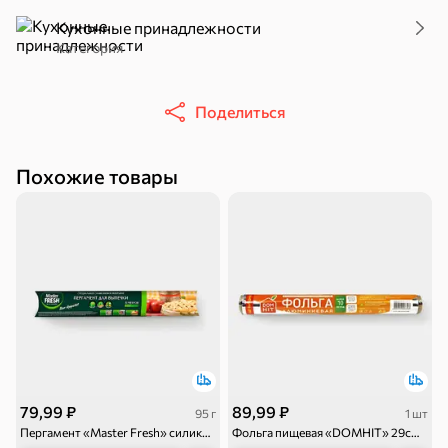
Кухонные принадлежности
Категория
Поделиться
16,7 ₽
17,5 ₽
9,4 ₽
14,2 ₽
30 г
20 г
Батончик «Чио Рио», 30 г
Батончик «Бон-Тайм», 20 г
Похожие товары
В корзину
В корзину
В корзин
Сладости и десерты
Конфеты
Ирис, гематоген
Печенье
Батончики
Шоколад
Зефир, мармелад
Торты, рулеты,
Вафли
Крекер
кексы
79,99 ₽
89,99 ₽
95 г
1 шт
Драже
Карамель
Пряники
Пергамент «Master Fresh» силиконизированный для выпечки, 38см*5м, 95 г
Фольга пищевая «DOMHIT» 29см*10м