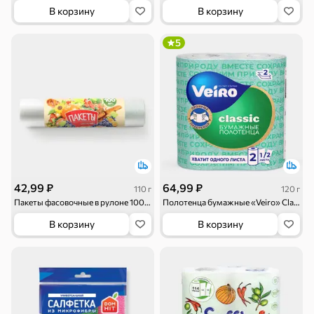
Круассаны
Жевательная
Шоколадная и
В корзину
В корзину
резинка
арахисовая паста
5
Тараллини
Халва, козинаки
Снеки и орехи
Семечки
Сухарики и
Орехи, мясо,
42,99 ₽
64,99 ₽
110 г
120 г
гренки
рыба
Пакеты фасовочные в рулоне 100 шт, 110 г
Полотенца бумажные «Veiro» Classic, 120 г
Чипсы и попкорн
Сушеные фрукты
В корзину
В корзину
Бакалея
Мука
Соусы, кетчупы,
Оливковое
майонезы
масло, оливки,
маслины