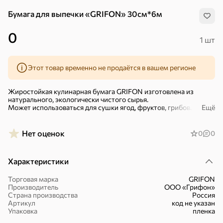
Бумага для выпечки «GRIFON» 30см*6м
0
1 шт
Этот товар временно не продаётся в вашем регионе
Жиростойкая кулинарная бумага GRIFON изготовлена из
натурального, экологически чистого сырья.
Может использоваться для сушки ягод, фруктов, грибов.
Ещё
Пригодна для упаковки и хранения масло-молочных продуктов,
жиров животного и растительного происхождения.
Нет оценок
0
0
Характеристики
Торговая марка
GRIFON
Производитель
ООО «Грифон»
Хиты
Все
Страна производства
Россия
Артикул
код не указан
Упаковка
пленка
5
4,8
5
ХИТ
ХИТ
ХИТ