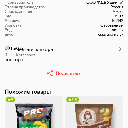
Производитель
ООО "КДВ Яшкино"
Страна производства
Россия
Срок хранения
9 мес.
Вес
150 г
Артикул
ВЧ143
Упаковка
фасованный
Вид
чипсы
Вкус
сметана и лук
30,2 ₽
43,7 ₽
7,2 ₽
70 г
40 г
«Strike», мармелад «Зелёная рулетка», 70 г
«Хрустящий картофель», чипсы с солью, произведены из свежего картофеля, 40 г
Чипсы и попкорн
В корзину
Категория
В корзину
В корзин
Сладости и десерты
Поделиться
Конфеты
Ирис, гематоген
Печенье
Похожие товары
Батончики
Шоколад
Зефир, мармелад
5
3,8
Торты, рулеты,
Вафли
Крекер
кексы
Драже
Карамель
Пряники