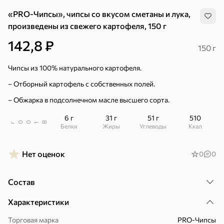
«PRO-Чипсы», чипсы со вкусом сметаны и лука,
произведены из свежего картофеля, 150 г
142,8 ₽
150 г
Чипсы из 100% натурального картофеля.
– Отборный картофель с собственных полей.
– Обжарка в подсолнечном масле высшего сорта.
6 г
31 г
51 г
510
В
00
г
1
Белки
Жиры
Углеводы
ккал
Нет оценок
0
0
Состав
Хиты
Все
Характеристики
4,9
5
ХИТ
ХИТ
ХИТ
Торговая марка
PRO-Чипсы