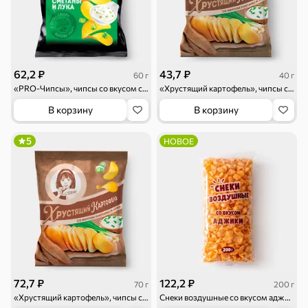
Круассаны
Жевательная
Шоколадная и
резинка
арахисовая паста
62,2 ₽
43,7 ₽
60 г
40 г
«PRO-Чипсы», чипсы со вкусом сметаны и лука, произведены из свежего картофеля, 60 г
«Хрустящий картофель», чипсы со вкусом сметаны и лука, произведены из свежего картофеля, 40 г
Тараллини
Халва, козинаки
В корзину
В корзину
5
НОВОЕ
Снеки и орехи
Семечки
Сухарики и
Орехи, мясо,
гренки
рыба
Чипсы и попкорн
Сушеные фрукты
72,7 ₽
122,2 ₽
70 г
200 г
«Хрустящий картофель», чипсы со вкусом сметаны и лука, произведены из свежего картофеля, 70 г
Снеки воздушные со вкусом аджики, 200 г