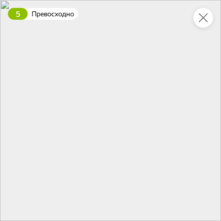
5
Превосходно
Это новая версия сайта KDV
Вернуть старый дизайн
Новинки
Все
НОВОЕ
НОВОЕ
НОВОЕ
196,3 ₽
119,6 ₽
49,4 ₽
500 г
330 г
Говядина тушеная, высший сорт «Товарищ Мясофф», 500 г
Опята маринованные «Главпродукт», 330 г
В корзину
В корзину
В корзин