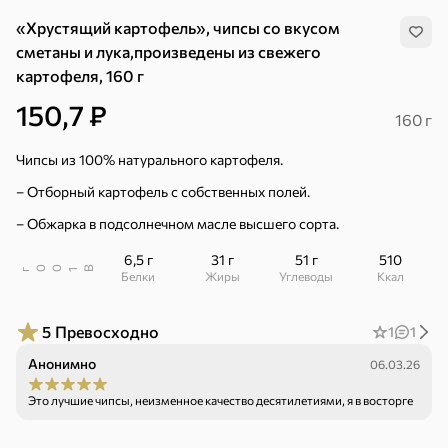
«Хрустящий картофель», чипсы со вкусом
сметаны и лука,произведены из свежего
картофеля, 160 г
150,7 ₽
160 г
Чипсы из 100% натурального картофеля.
– Отборный картофель с собственных полей.
– Обжарка в подсолнечном масле высшего сорта.
6,5 г
31 г
51 г
510
В
00
г
1
Белки
Жиры
Углеводы
ккал
5
Превосходно
1
1
Анонимно
06.03.26
Хиты
Все
Это лучшие чипсы, неизменное качество десятилетиями, я в восторге
4,9
5
ХИТ
ХИТ
ХИТ