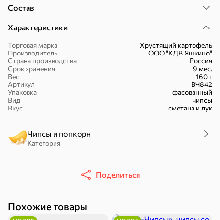
Состав
Характеристики
Торговая марка
Хрустящий картофель
Производитель
ООО "КДВ Яшкино"
Страна производства
Россия
30,2 ₽
43,7 ₽
7,2 ₽
Срок хранения
9 мес.
70 г
40 г
Вес
160 г
«Strike», мармелад «Зелёная рулетка», 70 г
«Хрустящий картофель», чипсы с солью, произведены из свежего картофеля, 40 г
Артикул
ВЧ842
Упаковка
фасованный
В корзину
В корзину
В корзин
Вид
чипсы
Вкус
сметана и лук
Сладости и десерты
Чипсы и попкорн
Конфеты
Категория
Ирис, гематоген
Печенье
Батончики
Шоколад
Зефир, мармелад
Поделиться
Торты, рулеты,
Вафли
Крекер
кексы
Похожие товары