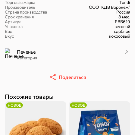
Торговая марка
Tondi
Производитель
ООО "КДВ Воронеж"
Страна производства
Россия
Срок хранения
8 мес.
Артикул
РВВ619
Упаковка
весовой
Вид
сдобное
16,7 ₽
Вкус
кокосовый
17,5 ₽
9,4 ₽
14,2 ₽
30 г
20 г
Батончик «Чио Рио», 30 г
Батончик «Бон-Тайм», 20 г
Печенье
В корзину
Категория
В корзину
В корзин
Сладости и десерты
Поделиться
Конфеты
Ирис, гематоген
Печенье
Похожие товары
Батончики
Шоколад
Зефир, мармелад
НОВОЕ
НОВОЕ
Торты, рулеты,
Вафли
Крекер
кексы
Драже
Карамель
Пряники