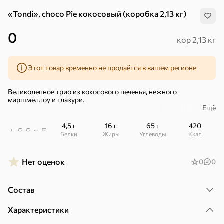
«Tondi», choco Pie кокосовый (коробка 2,13 кг)
0
кор 2,13 кг
Этот товар временно не продаётся в вашем регионе
Великолепное трио из кокосового печенья, нежного
маршмеллоу и глазури.
Ещё
– С мякотью кокоса.
4,5 г
16 г
65 г
420
– Какао из отборных какао-бобов.
В
00
г
1
Белки
Жиры
Углеводы
ккал
Когда захочется разнообразия, подогрейте Choco Pie 5-7
секунд в микроволновке. Маршмеллоу станет воздушнее,
Нет оценок
0
0
пирожное пышнее, глазурь ароматнее. Словно
свежеиспеченное лакомство лучше есть ложкой – оно будет
таять во рту.
Состав
Хиты
Все
Характеристики
5
4,8
5
ХИТ
ХИТ
ХИТ