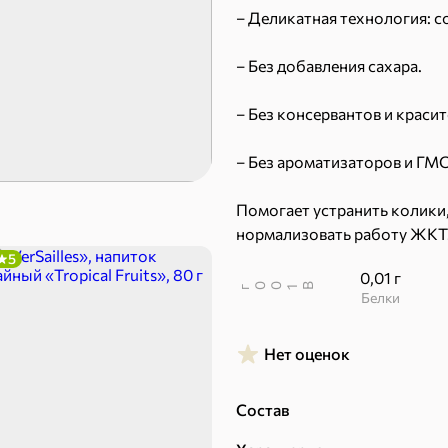
– Деликатная технология: 
9,4 ₽
14,2 ₽
30 г
20 г
Батончик «Бон-Тайм», 20 г
– Без добавления сахара.
В корзину
В к
– Без консервантов и красит
 десерты
– Без ароматизаторов и ГМО
Помогает устранить колики
Ирис, гематоген
Печенье
нормализовать работу ЖКТ
Торты, рулеты, кексы
Вафли
5
0,01 г
Пряники
Круассаны
В
00
г
1
Белки
Халва, козинаки
Нет оценок
ехи
Состав
Сухарики и гренки
Орехи, мясо, рыба