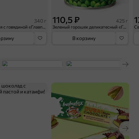
110,5 ₽
1
340 г
425 г
Каша гречневая с говядиной «Главпродукт», 340 г
Зеленый горошек деликатесный «Главпродукт», 425 г
орзину
В корзину