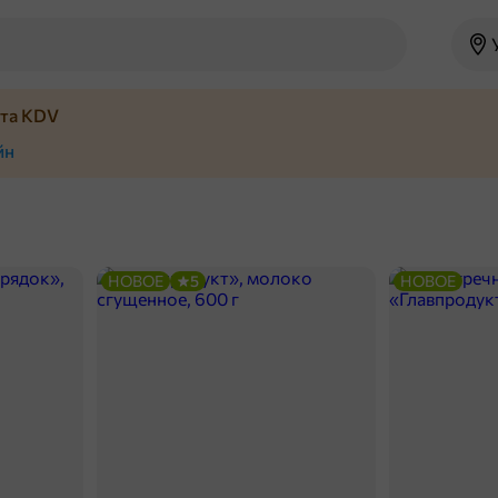
йта KDV
йн
НОВОЕ
5
НОВОЕ