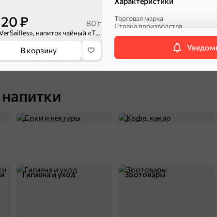
Характеристики
120 ₽
Торговая марка
80 г
Страна производства
«VerSailles», напиток чайный «Tropical Fruits», 80 г
Срок хранения
Вес
Соусы, кетчупы,
Оливковое масло,
Уведоми
Артикул
В корзину
Упаковка
майонезы
оливки, маслины
Вид
Чай
 напитки
Категория
Соки и нектары
Кофе, какао
П
ки
Гигиена и уход
Зоотовары
63 ₽
50 г
«ETRE», чай Royal Ceylon черный цейлонский отборный, 25 пакетиков, 50 г