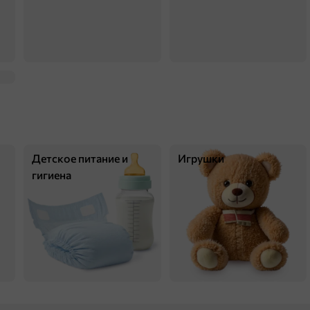
В корзину
5
Детское питание и
Игрушки
гигиена
256 ₽
200 г
«ETRE», чай Royal Ceylon черный цейлонский отборный, 100 пакетиков, 200 г
В корзину