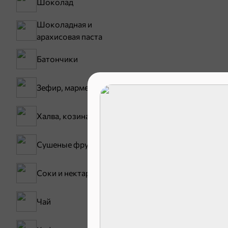
Шоколад
Шоколадная и
арахисовая паста
Батончики
Хиты
Зефир, мармелад
ХИТ
5
Халва, козинаки
Сушеные фрукты
Соки и нектары
Чай