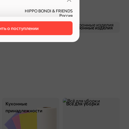
HIPPO BONDI & FRIENDS
Россия
18 мес.
25 г
Смеси для десертов,
Макаронные изделия
ть о поступлении
ОТВ966
коробка
специи, приправы
пакетированный
оделиться
Кухонные
Всё для уборки
принадлежности