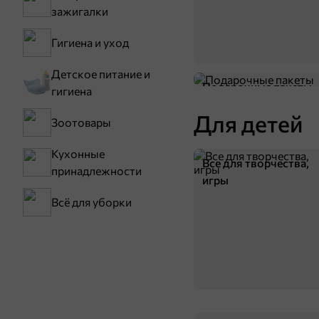
В корзину
зажигалки
4,8
Гигиена и уход
Детское питание и
Подарочные пакеты
гигиена
Для детей
Зоотовары
Кухонные
Все для творчества,
принадлежности
игры
78 ₽
Всё для уборки
50 г
«ETRE», чай Earl Grey черный, бергамот, 25 пакетиков, 50 г
В корзину