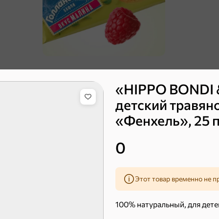
«HIPPO BONDI 
детский травян
ХИТ
4,8
ХИТ
5
«Фенхель», 25 п
0
Этот товар временно не п
100% натуральный, для детей
16,7 ₽