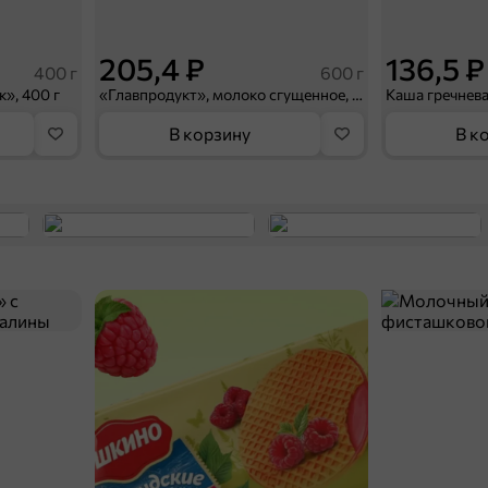
205,4 ₽
136,5 ₽
400 г
600 г
к», 400 г
«Главпродукт», молоко сгущенное, 600 г
В корзину
В к