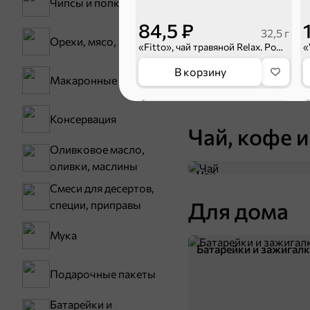
Чипсы и попкорн
Бакалея
84,5 ₽
32,5 г
Орехи, мясо, рыба
«Fitto», чай травяной Relax. Ромашка, 25 пакетиков, 32,5 г
Мука
В корзину
Макаронные изделия
Сухие завтраки
Консервация
Чай, кофе и
Оливковое масло,
оливки, маслины
Чай
Смеси для десертов,
Для дома
специи, приправы
Мука
Батарейки и зажигал
59,8 ₽
32,5 г
Подарочные пакеты
«ETRE», чайный напиток Relax Ромашка, 25 пакетиков, 32,5 г
Батарейки и