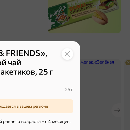
& FRIENDS»,
ой чай
ХИТ
4,9
Х
акетиков, 25 г
25 г
родаётся в вашем регионе
 раннего возраста – с 4 месяцев.