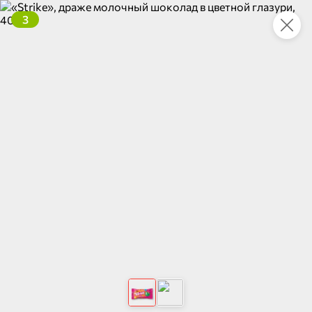
3
Это новая версия сайта KDV
Вернуть старый дизайн
Новинки
Все
5
НОВОЕ
НОВОЕ
НОВОЕ
84,5 ₽
98,8 ₽
41,6 ₽
67,6 ₽
270 г
90 г
«Главпродукт», молоко сгущенное, 270 г
Паштет печеночный деликатесный с гусиной печенью «Главпродукт», 90 г
В корзину
В корзину
В корзин