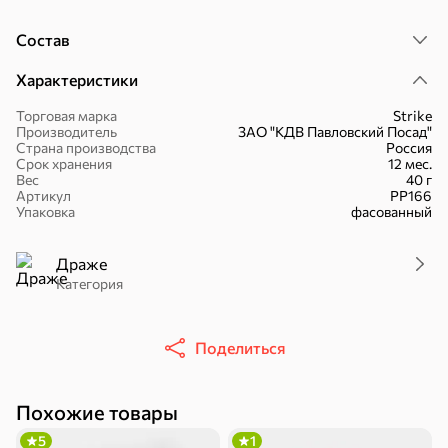
Состав
Характеристики
Торговая марка
Strike
Производитель
ЗАО "КДВ Павловский Посад"
30,2 ₽
43,7 ₽
7,2 ₽
70 г
40 г
Страна производства
Россия
«Strike», мармелад «Зелёная рулетка», 70 г
«Хрустящий картофель», чипсы с солью, произведены из свежего картофеля, 40 г
Срок хранения
12 мес.
Вес
40 г
В корзину
В корзину
В корзин
Артикул
РР166
Упаковка
фасованный
Сладости и десерты
Драже
Категория
Конфеты
Ирис, гематоген
Печенье
Батончики
Шоколад
Зефир, мармелад
Поделиться
Похожие товары
5
1