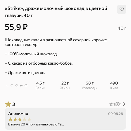
«Strike», драже молочный шоколад в цветной
глазури, 40 г
55,9 ₽
40 г
Шоколадные капли в разноцветной сахарной корочке –
контраст текстур!
– 100% молочный шоколад.
– С какао из отборных какао-бобов.
– Драже пяти цветов.
4,5 г
22 г
68 г
490
В
00
г
1
Белки
Жиры
Углеводы
ккал
3
1
1
Хиты
Все
Анонимно
09.06.26
4,9
5
В пачке 20 А по наличию было 19…
ХИТ
ХИТ
ХИТ