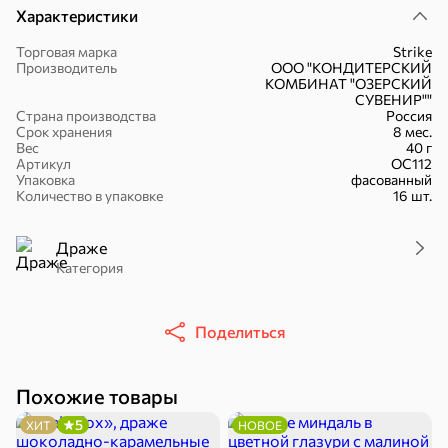
Характеристики
Торговая марка
Strike
Производитель
ООО "КОНДИТЕРСКИЙ
КОМБИНАТ "ОЗЕРСКИЙ
СУВЕНИР""
16,7 ₽
Страна производства
Россия
Срок хранения
8 мес.
17,5 ₽
9,4 ₽
14,2 ₽
30 г
20 г
Вес
40 г
Батончик «Чио Рио», 30 г
Батончик «Бон-Тайм», 20 г
Артикул
ОС112
Упаковка
фасованный
В корзину
В корзину
В корзин
Количество в упаковке
16 шт.
Драже
Сладости и десерты
Категория
Конфеты
Ирис, гематоген
Печенье
Поделиться
Похожие товары
5
ХИТ
НОВОЕ
Батончики
Шоколад
Зефир, мармелад