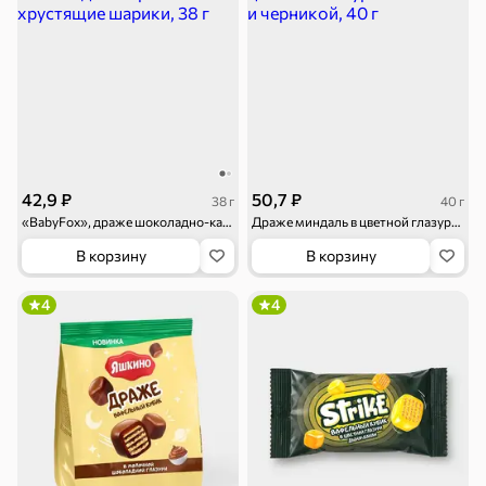
Торты, рулеты,
Вафли
Крекер
кексы
42,9 ₽
50,7 ₽
38 г
40 г
«BabyFox», драже шоколадно-карамельные хрустящие шарики, 38 г
Драже миндаль в цветной глазури с малиной и черникой, 40 г
В корзину
В корзину
Драже
Карамель
Пряники
4
4
Круассаны
Жевательная
Шоколадная и
резинка
арахисовая паста