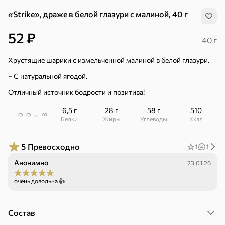
«Strike», драже в белой глазури с малиной, 40 г
52 ₽
40 г
Хрустящие шарики с измельченной малиной в белой глазури.
– С натуральной ягодой.
Отличный источник бодрости и позитива!
6,5 г
28 г
58 г
510
В
00
г
1
Белки
Жиры
Углеводы
ккал
5
Превосходно
1
1
Анонимно
23.01.26
очень довольна 👍
Хиты
Все
Состав
5
4,8
5
ХИТ
ХИТ
ХИТ