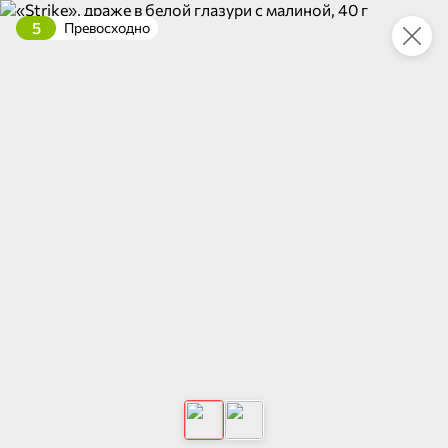
5
Превосходно
Это новая версия сайта KDV
Вернуть старый дизайн
Новинки
Все
4,
НОВОЕ
НОВОЕ
НОВОЕ
122,2 ₽
100,1 ₽
97,5 ₽
70,2 ₽
230 г
300 г
Килька балтийская неразделанная, в остром томатном соусе «Трал Флот», 230 г
«Яшкино», вафли с какао и вкусом ванили, 300 г
В корзину
В корзину
В корзин