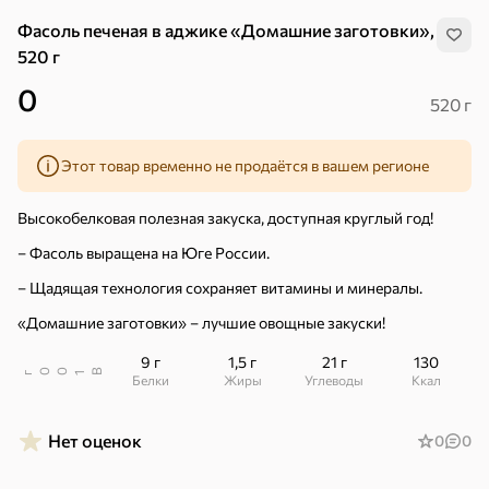
Фасоль печеная в аджике «Домашние заготовки»,
520 г
0
520 г
Этот товар временно не продаётся в вашем регионе
Высокобелковая полезная закуска, доступная круглый год!
– Фасоль выращена на Юге России.
– Щадящая технология сохраняет витамины и минералы.
«Домашние заготовки» – лучшие овощные закуски!
9 г
1,5 г
21 г
130
В
00
г
1
Белки
Жиры
Углеводы
ккал
Хиты
Все
Нет оценок
0
0
4,9
4,3
5
ХИТ
ХИТ
ХИТ