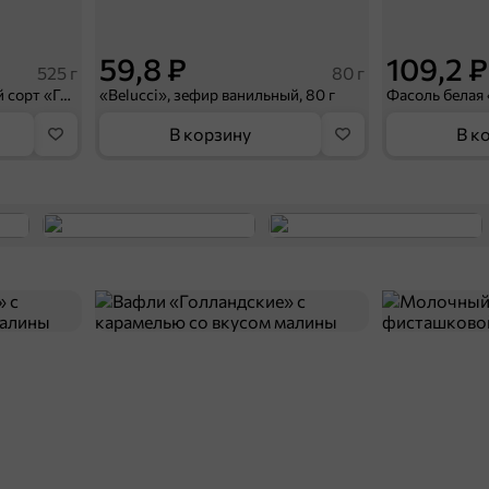
59,8 ₽
109,2 ₽
525 г
80 г
Говядина тушеная, высший сорт «Главпродукт», 525 г
«Belucci», зефир ванильный, 80 г
Фасоль белая 
В корзину
В к