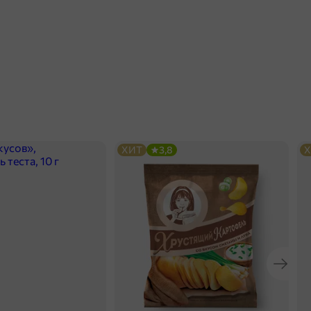
ХИТ
3,8
Х