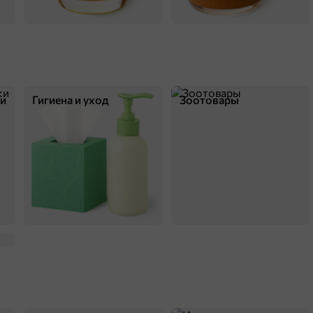
ки
Гигиена и уход
Зоотовары