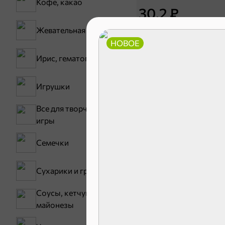
Кофе, какао
30,2 ₽
Жевательная резинка
НОВОЕ
В корзину
Ирис, гематоген
Сладости и
Игрушки
Все для творчества,
Конфеты
игры
Зефир, мармелад
Карамель
Семечки
Сухарики и гренки
Соусы, кетчупы,
майонезы