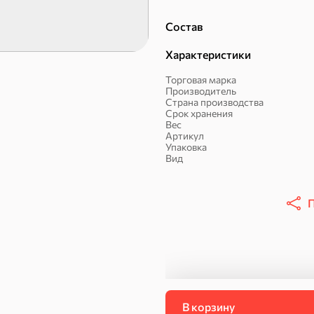
Состав
Халва, козинаки
Характеристики
ехи
Торговая марка
Производитель
Страна производства
Сухарики и гренки
Орехи, мясо, рыба
Срок хранения
Вес
Артикул
Упаковка
Вид
П
Соусы, кетчупы,
Оливковое масло,
В корзину