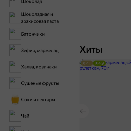
Шоколад
Шоколадная и
арахисовая паста
Батончики
Хиты
Зефир, мармелад
ХИТ
4,9
Халва, козинаки
Сушеные фрукты
Соки и нектары
Чай