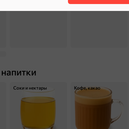
майонезы
оливки, маслины
 напитки
Соки и нектары
Кофе, какао