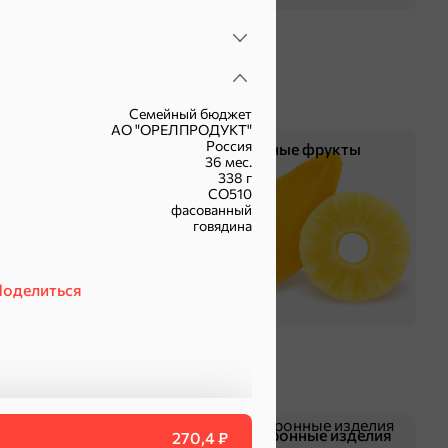
Семейный бюджет
АО "ОРЕЛПРОДУКТ"
Россия
Чипсы и попкорн
Сушеные фрукты
36 мес.
338 г
СО510
фасованный
говядина
оделиться
Смеси для десертов,
Макаронные изделия
270,4 ₽