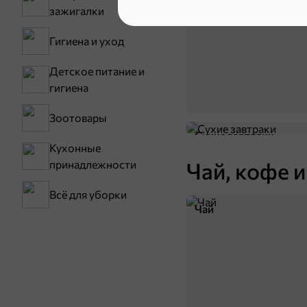
зажигалки
Гигиена и уход
Детское питание и
гигиена
Зоотовары
Сухие завтраки
Кухонные
Чай, кофе и
принадлежности
Всё для уборки
Чай