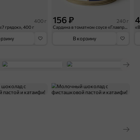
156 ₽
4
400 г
240 г
«7 грядок», 400 г
Сардина в томатном соусе «Главпродукт», 240 г
орзину
В корзину