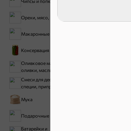
Чипсы и попкорн
Тараллини
Орехи, мясо, рыба
Снеки и ор
Макаронные изделия
Семечки
Консервация
Оливковое масло,
оливки, маслины
Смеси для десертов,
специи, приправы
Мука
Бакалея
Подарочные пакеты
Мука
Батарейки и