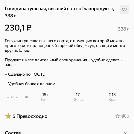
Говядина тушеная, высший сорт «Главпродукт»,
338 г
230,1 ₽
338 г
Говяжья тушенка высшего сорта, с помощью которой можно
приготовить полноценный горячий обед – суп, овощи и много
других блюд.
Продукт имеет длительный срок хранения – удобно сделать
запас.
– Сделано по ГОСТу.
– Удобная банка с ключом.
15 г
17 г
213
В
00
г
1
Белки
Жиры
ккал
Хиты
Все
5
Превосходно
1
0
4,9
5
ХИТ
ХИТ
ХИТ
Состав