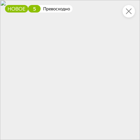
НОВОЕ
5
Превосходно
Это новая версия сайта KDV
Вернуть старый дизайн
Новинки
Все
НОВОЕ
НОВОЕ
НОВОЕ
149,5 ₽
174,2 ₽
152,1 ₽
338 г
500 г
Говядина тушеная, высший сорт «Товарищ Мясофф», 338 г
Карамелль ассорти «Кремка», 500 г
В корзину
В корзину
В корзин