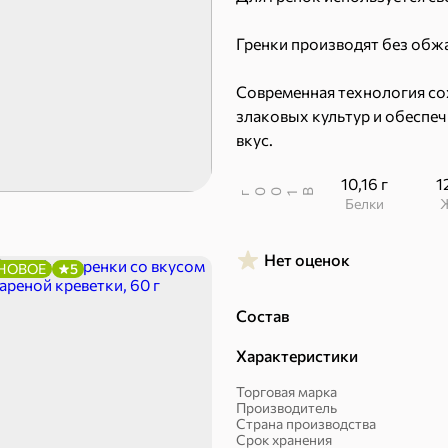
Гренки производят без обж
Пряники
Круассаны
Современная технология со
Халва, козинаки
злаковых культур и обеспе
вкус.
ехи
10,16 г
1
В
00
г
1
Белки
Сухарики и гренки
Орехи, мясо, рыба
Нет оценок
НОВОЕ
5
Состав
Характеристики
Торговая марка
Производитель
Страна производства
Срок хранения