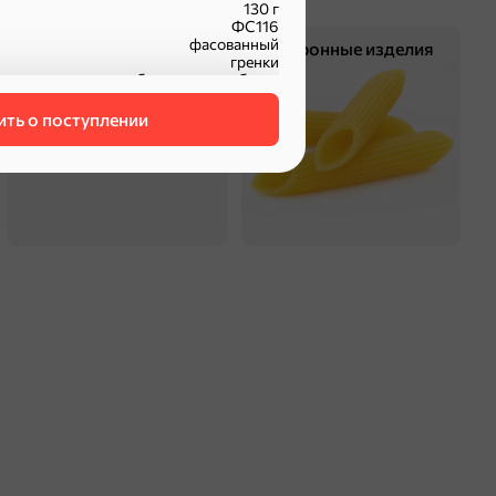
130 г
ФС116
фасованный
Смеси для десертов,
Макаронные изделия
гренки
специи, приправы
баварские колбаски
ть о поступлении
оделиться