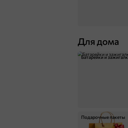
В корзину
НОВОЕ
Для дома
Батарейки и зажигал
26,4 ₽
50 г
«Кириешки Baguet», cухарики со вкусом болоньезе, 50 г
В корзину
Подарочные пакеты