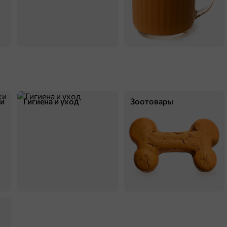
В корзину
ки
Гигиена и уход
Зоотовары
38,1 ₽
75 г
«Кириешки Maxi», сухарики со вкусом «Ростбиф» и с соусом терияки «Calve», 75 г
В корзину