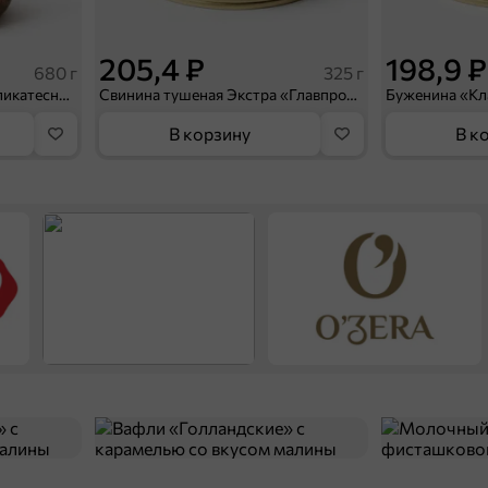
205,4 ₽
198,9 ₽
680 г
325 г
Томаты маринованные деликатесные «Главпродукт», 680 г
Свинина тушеная Экстра «Главпродукт», 325 г
В корзину
В к