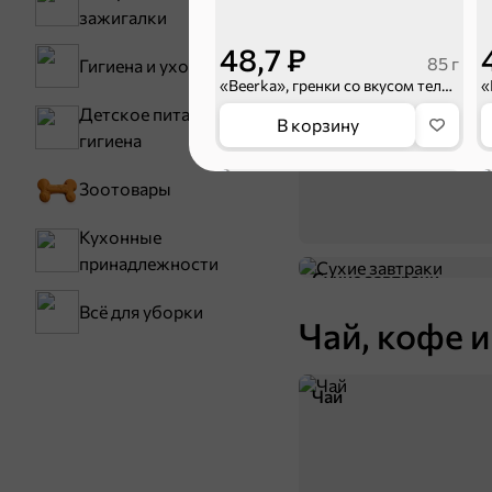
зажигалки
Мука
48,7 ₽
85 г
Гигиена и уход
«Beerka», гренки со вкусом телятины и горчичным соусом Calve, 85 г
Детское питание и
В корзину
гигиена
НОВОЕ
5
Зоотовары
Кухонные
принадлежности
Сухие завтраки
Всё для уборки
Чай, кофе и
Чай
48,7 ₽
85 г
«Beerka», гренки cо вкусом баварских колбасок и кетчупом Сalve, 85 г