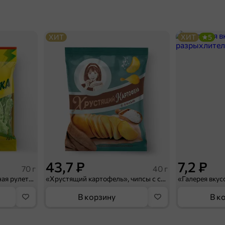
ХИТ
ХИТ
5
43,7 ₽
7,2 ₽
70 г
40 г
«Strike», мармелад «Зелёная рулетка», 70 г
«Хрустящий картофель», чипсы с солью, произведены из свежего картофеля, 40 г
В корзину
В к