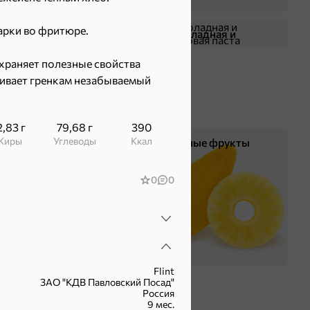
арки во фритюре.
Жевательная резинка
Шоколадная и
арахисовая паста
храняет полезные свойства
чивает гренкам незабываемый
2,83 г
79,68 г
390
Жиры
Углеводы
ккал
Чипсы и попкорн
Сушеные фрукты
0
0
Flint
ЗАО "КДВ Павловский Посад"
Россия
9 мес.