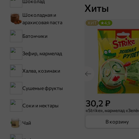
Шоколад
Хиты
Шоколадная и
арахисовая паста
ХИТ
4,9
Батончики
Зефир, мармелад
Халва, козинаки
Сушеные фрукты
30,2 ₽
Соки и нектары
В корзину
Чай