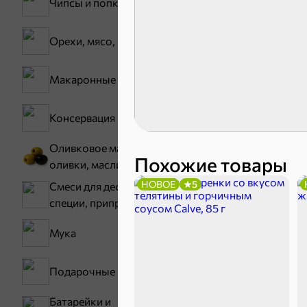
Чипсы и попкорн
Карамель
Орехи, мясо, рыба
Тараллини
Макаронные изделия
Снеки и ор
Консервация
Семечки
Оливковое масло,
Похожие товары
оливки, маслины
НОВОЕ
5
Смеси для десертов,
специи, приправы
Мука
Подарочные пакеты
Бакалея
Батарейки и