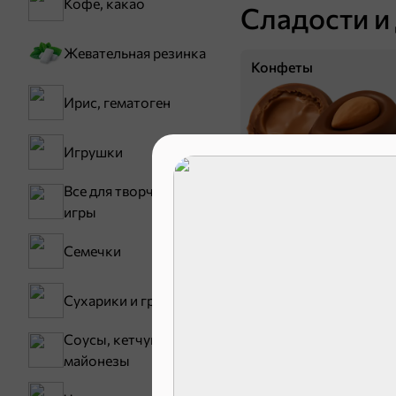
Кофе, какао
Сладости и
Жевательная резинка
Конфеты
Ирис, гематоген
Игрушки
Все для творчества,
игры
Семечки
Зефир, мармелад
Сухарики и гренки
Соусы, кетчупы,
майонезы