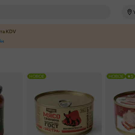
йта KDV
йн
НОВОЕ
НОВОЕ
5