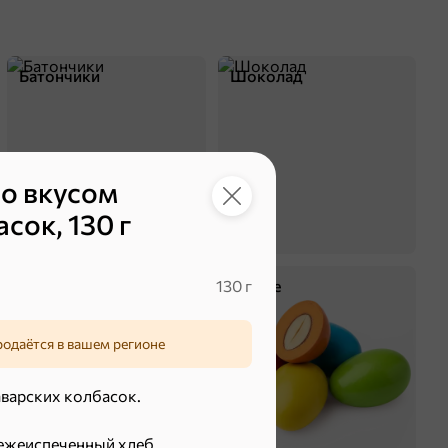
Батончики
Шоколад
со вкусом
сок, 130 г
130 г
Крекер
Драже
родаётся в вашем регионе
аварских колбасок.
вежеиспеченный хлеб.