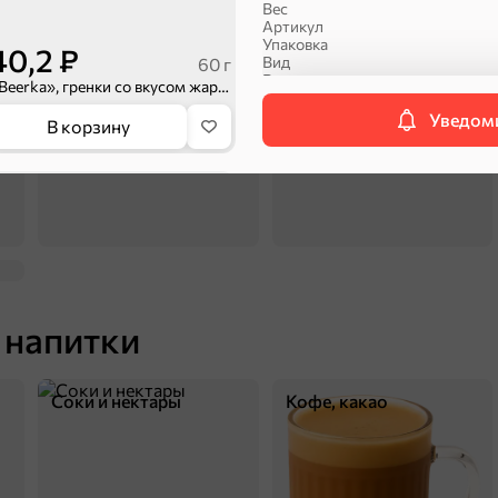
Вес
Артикул
Упаковка
Соусы, кетчупы,
Оливковое масло,
40,2 ₽
Вид
60 г
майонезы
оливки, маслины
Вкус
«Beerka», гренки со вкусом жареной креветки, 60 г
Уведоми
В корзину
Сухарики и гренки
Категория
НОВОЕ
П
 напитки
Соки и нектары
Кофе, какао
27,1 ₽
60 г
«Кириешки Maxi», cухарики со вкусом кимчи, 60 г