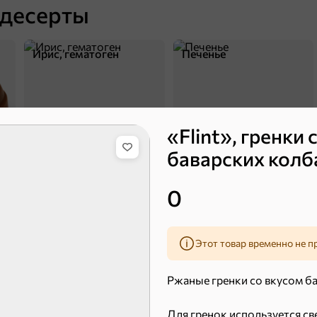
 десерты
Ирис, гематоген
Печенье
«Flint», гренки 
баварских колба
0
Торты, рулеты, кексы
Вафли
Этот товар временно не п
Ржаные гренки со вкусом б
Для гренок используется с