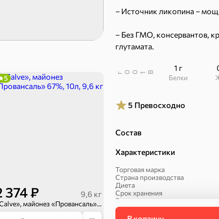
Пряники
Круассаны
– Источник ликопина – мощ
Халва, козинаки
– Без ГМО, консервантов, к
глутамата.
1 г
В
00
г
1
Белки
5
5
Превосходно
Состав
ехи
Характеристики
Сухарики и гренки
Орехи, мясо, рыба
Торговая марка
Страна производства
Диета
2 374 ₽
Срок хранения
9,6 кг
Вес
«Calve», майонез «Провансаль» 67%, 10л, 9,6 кг
Артикул
Упаковка
В корзину