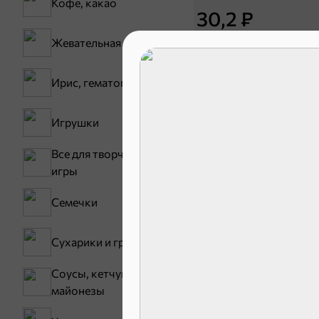
Кофе, какао
30,2 ₽
Жевательная резинка
В корзину
Ирис, гематоген
Сладости и
Игрушки
Все для творчества,
Конфеты
игры
Зефир, мармелад
Семечки
Сухарики и гренки
Соусы, кетчупы,
майонезы