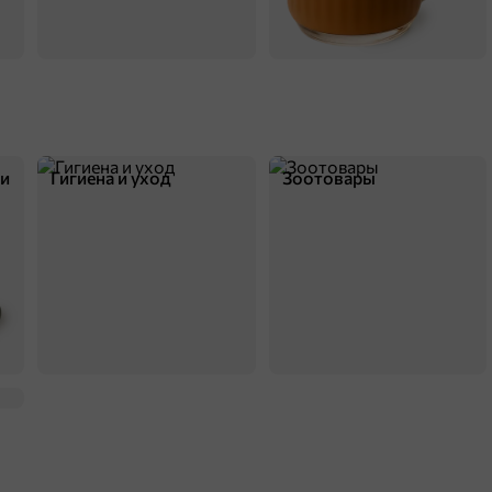
ки
Гигиена и уход
Зоотовары
13,9 ₽
25 г
«Calve», соус «Тартар», дип-пот, 25 г
В корзину