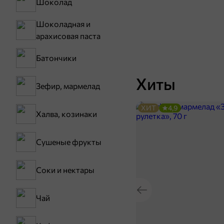
Шоколад
Шоколадная и
арахисовая паста
Батончики
Хиты
Зефир, мармелад
ХИТ
4,9
Халва, козинаки
Сушеные фрукты
Соки и нектары
Чай