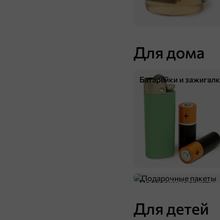
Для дома
Батарейки и зажигал
13,9 ₽
25 г
«Calve», соус «Сырный», 25 г
В корзину
Подарочные пакеты
Для детей