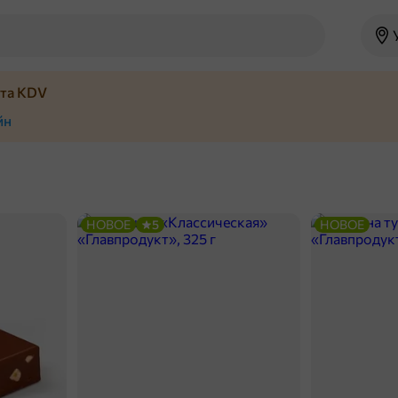
йта KDV
йн
НОВОЕ
5
НОВОЕ