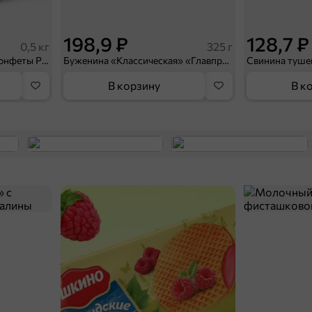
198,9 ₽
128,7 ₽
0,5 кг
325 г
«BabyFox», шоколадные конфеты Pralines Style фундук, арахис и молочный шоколад (упаковка 0,5 кг)
Буженина «Классическая» «Главпродукт», 325 г
В корзину
В к