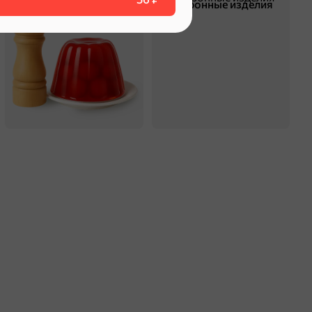
Смеси для десертов,
Макаронные изделия
специи, приправы
незы
оделиться