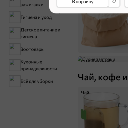
В корзину
Мука
зажигалки
Гигиена и уход
Детское питание и
гигиена
Зоотовары
Кухонные
Сухие завтраки
принадлежности
Чай, кофе и
Всё для уборки
13,9 ₽
25 г
«Calve», соус « Горчичный», дип-пот, 25 г
Чай
В корзину