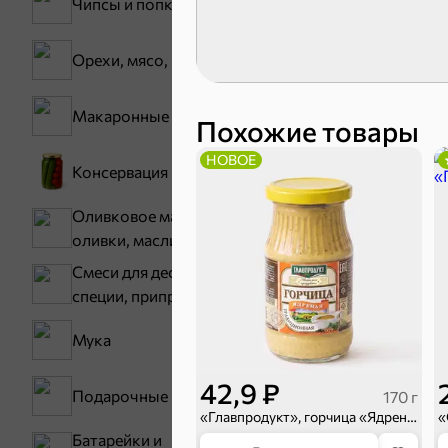
Чипсы и попкорн
Карамель
Орехи, мясо, рыба
Тараллини
Макаронные изделия
Похожие товары
НОВОЕ
Консервация
Оливковое масло,
оливки, маслины
Смеси для десертов,
Снеки и ор
специи, приправы
Мука
Семечки
42,9 ₽
Бакалея
Подарочные пакеты
170 г
«Главпродукт», горчица «Ядреная», 170 г
Батарейки и