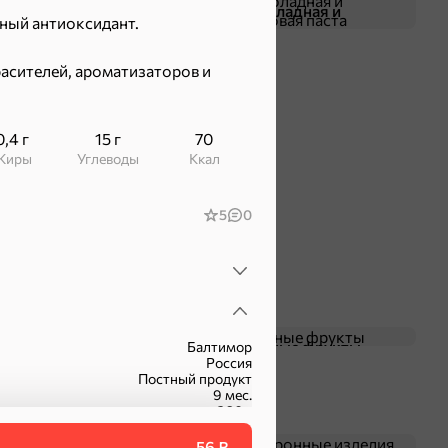
Жевательная резинка
Шоколадная и
ный антиоксидант.
арахисовая паста
расителей, ароматизаторов и
0,4 г
15 г
70
Жиры
Углеводы
ккал
5
0
Чипсы и попкорн
Сушеные фрукты
Балтимор
Россия
Постный продукт
9 мес.
260 г
РКТ005
фасованный
56 ₽