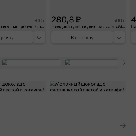
280,8 ₽
4
500 г
500 г
Свинина тушеная «Главпродукт», 500 г
Говядина тушеная, высший сорт «Мясные ряды», 500 г
орзину
В корзину