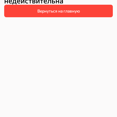
недействительна
Вернуться на главную
Чипсы и попкорн
Сушеные фрукты
Бакалея
Мука
Соусы, кетчупы,
Оливковое
майонезы
масло, оливки,
маслины
Смеси для
Макаронные
Сухие завтраки
десертов, специи,
изделия
приправы