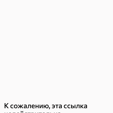
Драже
Карамель
Пряники
Круассаны
Жевательная
Шоколадная и
резинка
арахисовая паста
Тараллини
Халва, козинаки
Снеки и орехи
Семечки
Сухарики и
Орехи, мясо,
гренки
рыба
К сожалению, эта ссылка