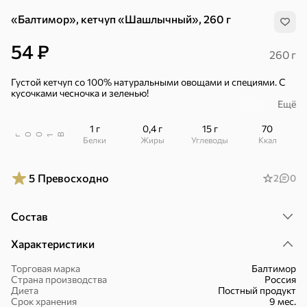
«Балтимор», кетчуп «Шашлычный», 260 г
54 ₽
260 г
Густой кетчуп со 100% натуральными овощами и специями. С
кусочками чесночка и зеленью!
Ещё
Простой состав: томатная паста, чеснок, базилик, кинза,
сладкий перец и чили.
1 г
0,4 г
15 г
70
В
00
г
1
Белки
Жиры
Углеводы
ккал
– Отборные помидоры – источник антиоксиданта ликопина.
– Натуральные специи.
5
Превосходно
2
0
– Без ГМО, консервантов, красителей, ароматизаторов и
глутамата.
Состав
Характеристики
Хиты
Все
Торговая марка
Балтимор
Страна производства
Россия
Диета
Постный продукт
5
4,8
5
ХИТ
ХИТ
ХИТ
Срок хранения
9 мес.