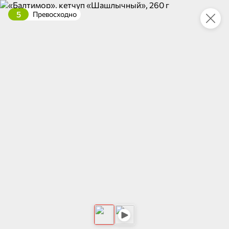
5
Превосходно
Это новая версия сайта KDV
Вернуть старый дизайн
Новинки
Все
НОВОЕ
НОВОЕ
НОВОЕ
143 ₽
39 ₽
54,6 ₽
150 г
95 г
«PRO-Чипсы», чипсы со вкусом жареной креветки, 150 г
Паштет печеночный «Деликатесный» с куриной печенью «Мясной союз», 95 г
В корзину
В корзину
В корзин