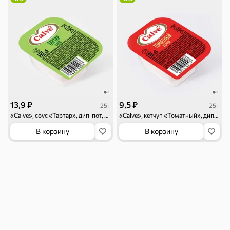
Бакалея
Мука
Соусы, кетчупы,
Оливковое
майонезы
масло, оливки,
маслины
Смеси для
Макаронные
Сухие завтраки
десертов, специи,
изделия
приправы
13,9 ₽
9,5 ₽
25 г
25 г
Чай, кофе и напитки
«Calve», соус «Тартар», дип-пот, 25 г
«Calve», кетчуп «Томатный», дип-пот, 25 г
В корзину
В корзину
Чай
Соки и нектары
Кофе, какао
Для дома
Батарейки и
Гигиена и уход
Зоотовары
зажигалки