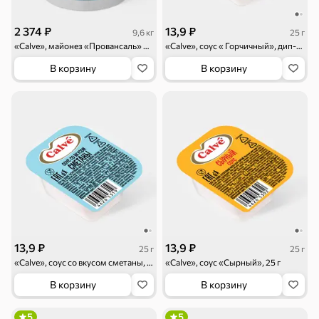
2 374 ₽
13,9 ₽
9,6 кг
25 г
«Calve», майонез «Провансаль» 67%, 10л, 9,6 кг
«Calve», соус « Горчичный», дип-пот, 25 г
Драже
Карамель
Пряники
В корзину
В корзину
Круассаны
Жевательная
Шоколадная и
резинка
арахисовая паста
Тараллини
Халва, козинаки
Снеки и орехи
13,9 ₽
13,9 ₽
25 г
25 г
«Calve», соус со вкусом сметаны, 25 г
«Calve», соус «Сырный», 25 г
Семечки
Сухарики и
Орехи, мясо,
гренки
рыба
В корзину
В корзину
Чипсы и попкорн
Сушеные фрукты
5
5