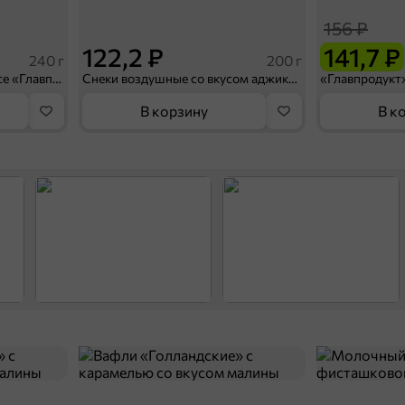
156 ₽
122,2 ₽
141,7 ₽
240 г
200 г
Скумбрия в томатном соусе «Главпродукт», 240 г
Снеки воздушные со вкусом аджики, 200 г
В корзину
В к