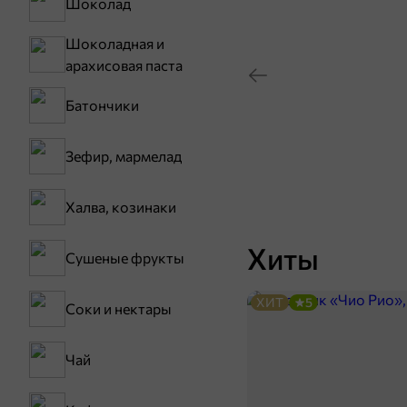
Шоколад
Шоколадная и
арахисовая паста
Батончики
Зефир, мармелад
Халва, козинаки
Хиты
Сушеные фрукты
ХИТ
5
Соки и нектары
Чай