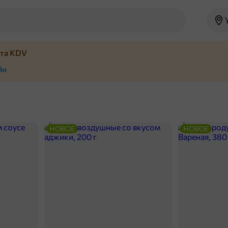
йта KDV
йн
НОВОЕ
НОВОЕ