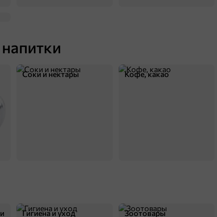
 напитки
Соки и нектары
Кофе, какао
ки
Гигиена и уход
Зоотовары