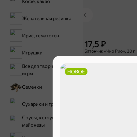
Кофе, какао
Жевательная резинка
Ирис, гематоген
17,5 ₽
Батончик «Чио Рио», 30 г
Игрушки
В корзину
Все для творчества,
НОВОЕ
игры
Сладости и
Семечки
Конфеты
Сухарики и гренки
Зефир, мармелад
Соусы, кетчупы,
майонезы