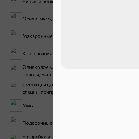
Чипсы и попкорн
Орехи, мясо, рыба
Макаронные изделия
Карамель
Консервация
Оливковое масло,
оливки, маслины
Смеси для десертов,
специи, приправы
Тараллини
Мука
Подарочные пакеты
Батарейки и