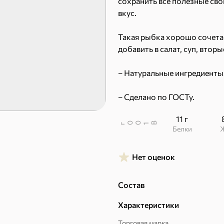
сохранить все полезные св
вкус.
Такая рыбка хорошо сочетае
добавить в салат, суп, втор
Пряники
Круассаны
– Натуральные ингредиенты
– Сделано по ГОСТу.
11 г
В
00
г
1
Белки
Нет оценок
Халва, козинаки
Состав
Характеристики
Торговая марка