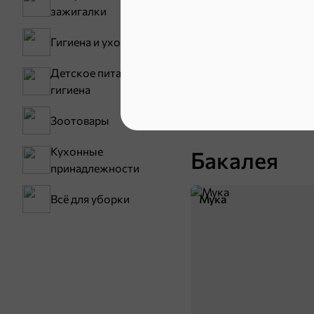
зажигалки
Гигиена и уход
Детское питание и
Снеки и ор
гигиена
Зоотовары
Семечки
Кухонные
Бакалея
принадлежности
Мука
Всё для уборки