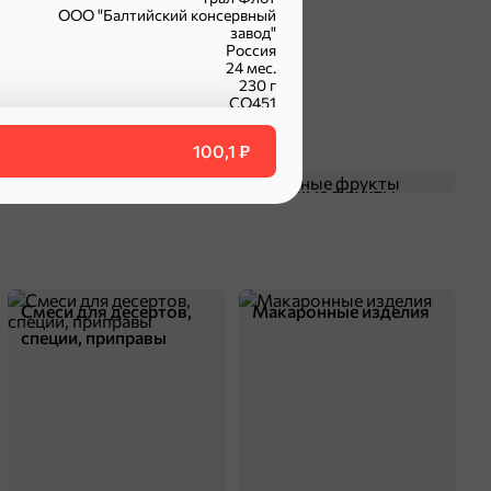
ООО "Балтийский консервный
завод"
Россия
24 мес.
230 г
СО451
фасованный
килька
100,1 ₽
Чипсы и попкорн
Сушеные фрукты
оделиться
Смеси для десертов,
Макаронные изделия
специи, приправы