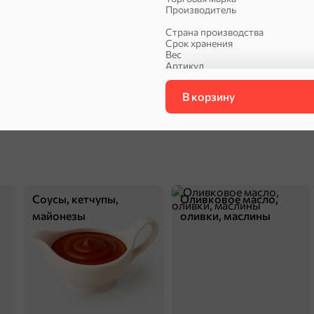
Производитель
Страна производства
Срок хранения
Вес
Артикул
Упаковка
ехи
Вид
В корзину
Сухарики и гренки
Орехи, мясо, рыба
П
Соусы, кетчупы,
Оливковое масло,
майонезы
оливки, маслины