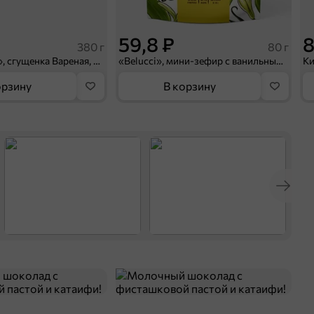
59,8 ₽
8
380 г
80 г
«Главпродукт», сгущенка Вареная, 380 г
«Belucci», мини-зефир с ванильным вкусом, 80 г
орзину
В корзину