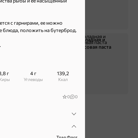
ойства рыбы и ее насыщенный
тся с гарнирами, ее можно
ые блюда, положить на бутерброд.
Жевательная резинка
Шоколадная и
.
арахисовая паста
8,8 г
4 г
139,2
Жиры
Углеводы
ккал
0
0
Трал Флот