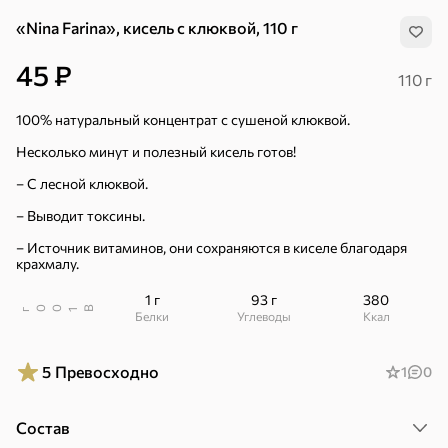
«Nina Farina», кисель с клюквой, 110 г
45 ₽
110 г
100% натуральный концентрат с сушеной клюквой.
Несколько минут и полезный кисель готов!
– С лесной клюквой.
– Выводит токсины.
– Источник витаминов, они сохраняются в киселе благодаря
крахмалу.
1 г
93 г
380
В
00
г
1
Белки
Углеводы
ккал
5
Превосходно
1
0
Хиты
Все
5
4,8
5
Состав
ХИТ
ХИТ
ХИТ