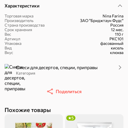
Характеристики
Торговая марка
Nina Farina
Производитель
ЗАО "Бриджтаун Фудс"
Страна производства
Россия
Срок хранения
12 мес.
16,7 ₽
Вес
110 г
Артикул
РКС101
17,5 ₽
9,4 ₽
14,2 ₽
30 г
20 г
Упаковка
фасованный
Батончик «Чио Рио», 30 г
Батончик «Бон-Тайм», 20 г
Вид
кисель
Вкус
клюква
В корзину
В корзину
В корзин
Смеси для десертов, специи, приправы
Сладости и десерты
Категория
Конфеты
Ирис, гематоген
Печенье
Поделиться
Батончики
Шоколад
Зефир, мармелад
Похожие товары
Торты, рулеты,
Вафли
Крекер
кексы
5
Драже
Карамель
Пряники