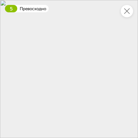
5
Превосходно
Это новая версия сайта KDV
Вернуть старый дизайн
Новинки
Все
5
5
НОВОЕ
НОВОЕ
НОВОЕ
15,6 ₽
317,2 ₽
13,8 ₽
223,6 ₽
325 г
16 г
Ветчина классическая «Главпродукт», 325 г
«BabyFox», трубочки Wafer Rolls с начинкой с солёной карамелью, 16 г
В корзину
В корзину
В корзин