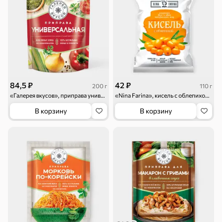
Круассаны
Жевательная
Шоколадная и
резинка
арахисовая паста
Тараллини
Халва, козинаки
Снеки и орехи
Семечки
Сухарики и
Орехи, мясо,
84,5 ₽
42 ₽
200 г
110 г
гренки
рыба
«Галерея вкусов», приправа универсальная, 200 г
«Nina Farina», кисель с облепихой, 110 г
Чипсы и попкорн
Сушеные фрукты
В корзину
В корзину
Бакалея
Мука
Соусы, кетчупы,
Оливковое
майонезы
масло, оливки,
маслины