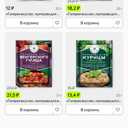
21,8 ₽
Смеси для
Макаронные
Сухие завтраки
десертов, специи,
изделия
12 ₽
18,2 ₽
20 г
26 г
приправы
«Галерея вкусов», приправа для моркови по-корейски, 20 г
«Галерея вкусов», приправа для макарон с грибами в сливочном соусе, 26 г
В корзину
В корзину
Чай, кофе и напитки
Чай
Соки и нектары
Кофе, какао
27,2 ₽
15 ₽
21,5 ₽
13,4 ₽
31 г
20 г
«Галерея вкусов», приправа для венгерского гуляша с паприкой, 31 г
«Галерея вкусов», приправа для курицы в сливочном соусе с итальянскими травами, 20 г
Для дома
В корзину
В корзину
Батарейки и
Гигиена и уход
Зоотовары
зажигалки