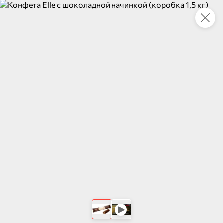
Это новая версия сайта KDV
Вернуть старый дизайн
Новинки
Все
5
НОВОЕ
НОВОЕ
НОВОЕ
135,2 ₽
83,2 ₽
122,2 ₽
240 г
18 г
Скумбрия в томатном соусе «Трал Флот», 240 г
Тампоны Нормал, 8 шт «Periodica», 18 г
В корзину
В корзину
В корзин