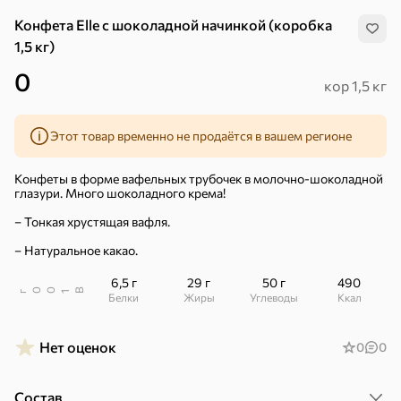
Конфета Elle с шоколадной начинкой (коробка
1,5 кг)
0
кор 1,5 кг
Этот товар временно не продаётся в вашем регионе
Конфеты в форме вафельных трубочек в молочно-шоколадной
глазури. Много шоколадного крема!
– Тонкая хрустящая вафля.
– Натуральное какао.
6,5 г
29 г
50 г
490
В
00
г
1
Белки
Жиры
Углеводы
ккал
Хиты
Все
Нет оценок
0
0
5
4,8
5
ХИТ
ХИТ
ХИТ
Состав