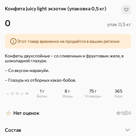
Конфета Juicy light экзотик (упаковка 0,5 кг)
0
упак 0,5 кг
Этот товар временно не продаётся в вашем регионе
Конфеты двухслойные – со сливочным и фруктовым желе, в
шоколадной глазури.
– Со вкусом маракуйи.
– Глазурь из отборных какао-бобов.
1 г
8 г
75 г
365
В
00
г
1
Белки
Жиры
Углеводы
ккал
Нет оценок
0
0
Хиты
Все
5
4,8
5
Состав
ХИТ
ХИТ
ХИТ