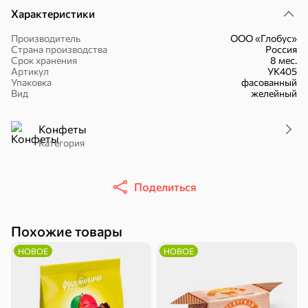
Характеристики
Производитель
ООО «Глобус»
Страна производства
Россия
Срок хранения
8 мес.
Артикул
УК405
16,7 ₽
Упаковка
фасованный
Вид
желейный
17,5 ₽
9,4 ₽
14,2 ₽
30 г
20 г
Батончик «Чио Рио», 30 г
Батончик «Бон-Тайм», 20 г
Конфеты
В корзину
В корзину
В корзин
Категория
Сладости и десерты
Поделиться
Конфеты
Ирис, гематоген
Печенье
Похожие товары
НОВОЕ
НОВОЕ
Батончики
Шоколад
Зефир, мармелад