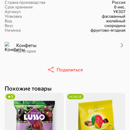
Страна производства
Россия
Срок хранения
8 мес.
Артикул
УК307
Упаковка
фасованный
Вид
желейный
Вкус
смородина
Начинка
фруктово-ягодная
51,7 ₽
30,2 ₽
41,4 ₽
7,2 ₽
70 г
36 г
Конфеты
«Strike», мармелад «Зелёная рулетка», 70 г
«Nut&Go», батончик с миндалём, пеканом, карамелью, морской солью, 36 г
Категория
В корзину
В корзину
В корзин
Поделиться
Сладости и десерты
Конфеты
Ирис, гематоген
Печенье
Похожие товары
5
НОВОЕ
Батончики
Шоколад
Зефир, мармелад