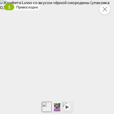
5
Превосходно
Это новая версия сайта KDV
Вернуть старый дизайн
Новинки
Все
3,5
НОВОЕ
НОВОЕ
НОВОЕ
83,2 ₽
100,1 ₽
128,7 ₽
160 г
230 г
Шпроты в масле, 160 г
Килька балтийская неразделанная обжаренная в томатном соусе «Трал Флот», 230 г
В корзину
В корзину
В корзин