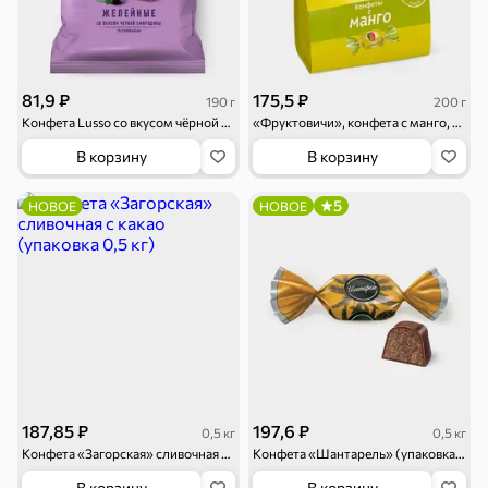
Торты, рулеты,
Вафли
Крекер
кексы
81,9 ₽
175,5 ₽
190 г
200 г
Конфета Lusso со вкусом чёрной смородины, 190 г
«Фруктовичи», конфета с манго, 200 г
В корзину
В корзину
Драже
Карамель
Пряники
5
НОВОЕ
НОВОЕ
Круассаны
Жевательная
Шоколадная и
резинка
арахисовая паста
Тараллини
Халва, козинаки
Снеки и орехи
Семечки
Сухарики и
Орехи, мясо,
гренки
рыба
187,85 ₽
197,6 ₽
0,5 кг
0,5 кг
Конфета «Загорская» сливочная с какао (упаковка 0,5 кг)
Конфета «Шантарель» (упаковка 0,5 кг)
В корзину
В корзину