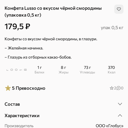
Конфета Lusso со вкусом чёрной смородины
(упаковка 0,5 кг)
179,5 ₽
упак 0,5 кг
Конфеты со вкусом чёрной смородины, в глазури.
– Желейная начинка.
– Глазурь из отборных какао-бобов.
1 г
8 г
73 г
370
В
00
г
1
Белки
Жиры
Углеводы
ккал
5
Превосходно
2
0
Состав
Хиты
Все
Характеристики
4,9
4,4
5
ХИТ
ХИТ
ХИТ
Производитель
ООО «Глобус»