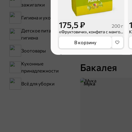
зажигалки
Гигиена и уход
175,5 ₽
200 г
Детское питание и
«Фруктовичи», конфета с манго, 200 г
гигиена
В корзину
Зоотовары
НОВОЕ
5
Кухонные
Бакалея
принадлежности
Мука
Всё для уборки
197,6 ₽
0,5 кг