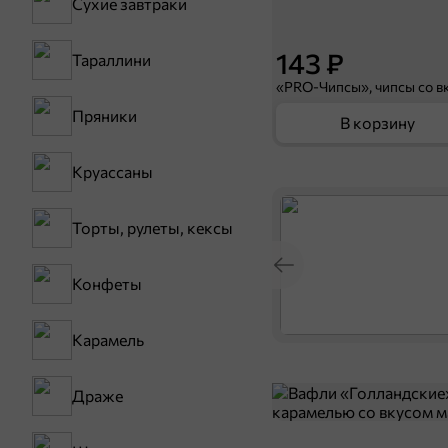
Сухие завтраки
143 ₽
Тараллини
Пряники
В корзину
Круассаны
Торты, рулеты, кексы
Конфеты
Карамель
Драже