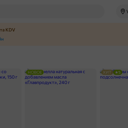
йта KDV
йн
НОВОЕ
ХИТ
5