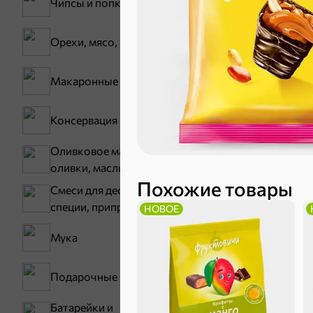
Чипсы и попкорн
Орехи, мясо, рыба
Макаронные изделия
Тараллини
Консервация
Оливковое масло,
оливки, маслины
Похожие товары
Смеси для десертов,
специи, приправы
НОВОЕ
Мука
Снеки и ор
Подарочные пакеты
Батарейки и
Семечки