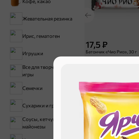
Кофе, какао
Жевательная резинка
Ирис, гематоген
17,5 ₽
Батончик «Чио Рио», 30 г
Игрушки
В корзину
Все для творчества,
игры
Сладости и
Семечки
Конфеты
Сухарики и гренки
Зефир, мармелад
Соусы, кетчупы,
Карамель
майонезы