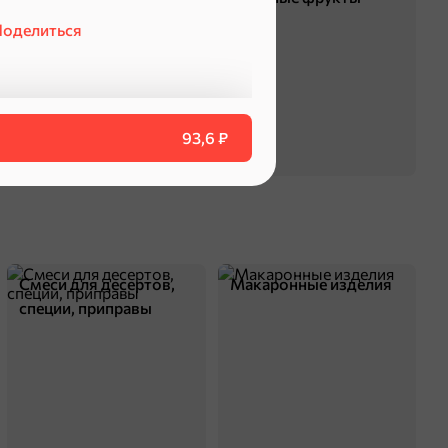
оделиться
93,6 ₽
Смеси для десертов,
Макаронные изделия
специи, приправы