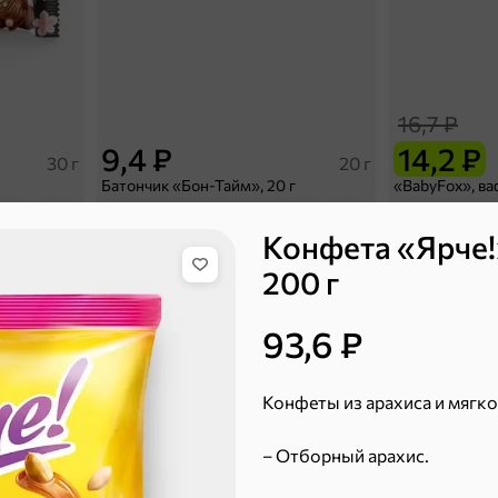
16,7 ₽
9,4 ₽
14,2 ₽
30 г
20 г
Батончик «Бон-Тайм», 20 г
В корзину
В к
Конфета «Ярче!
200 г
 десерты
93,6 ₽
Ирис, гематоген
Печенье
Конфеты из арахиса и мягкой
Торты, рулеты, кексы
Вафли
Пряники
Круассаны
– Отборный арахис.