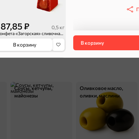
П
187,85 ₽
0,5 кг
Конфета «Загорская» сливочная с какао (упаковка 0,5 кг)
В корзину
В корзину
НОВОЕ
5
Соусы, кетчупы,
Оливковое масло,
майонезы
оливки, маслины
1 312,35 ₽
1 111,5 ₽
1,5 кг