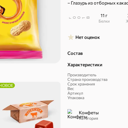
– Глазурь из отборных кака
11 г
В
00
г
1
Белки
Нет оценок
Халва, козинаки
Состав
Характеристики
Производитель
Страна производства
Срок хранения
НОВОЕ
Вес
Артикул
Упаковка
ехи
Конфеты
Категория
Сухарики и гренки
Орехи, мясо, рыба