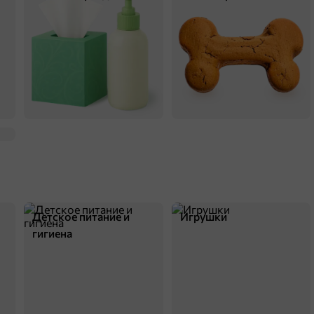
Детское питание и
Игрушки
гигиена