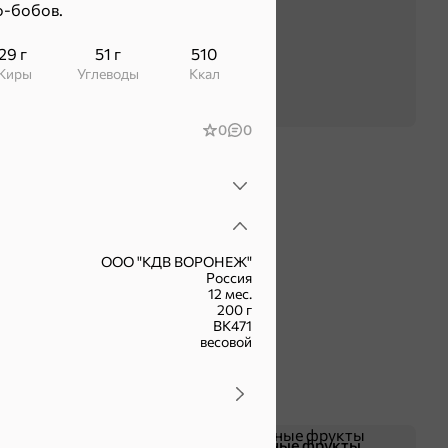
о-бобов.
29 г
51 г
510
Жиры
Углеводы
ккал
0
0
ООО "КДВ ВОРОНЕЖ"
Россия
12 мес.
200 г
ВК471
весовой
Чипсы и попкорн
Сушеные фрукты