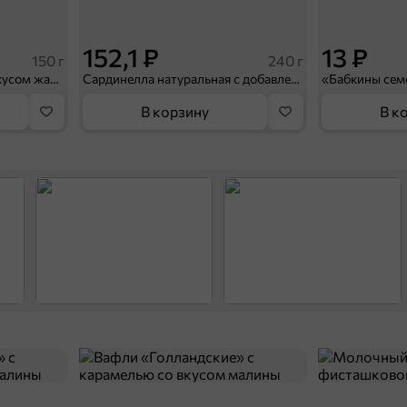
152,1 ₽
13 ₽
150 г
240 г
«PRO-Чипсы», чипсы со вкусом жареной креветки, 150 г
Сардинелла натуральная с добавлением масла «Главпродукт», 240 г
В корзину
В к