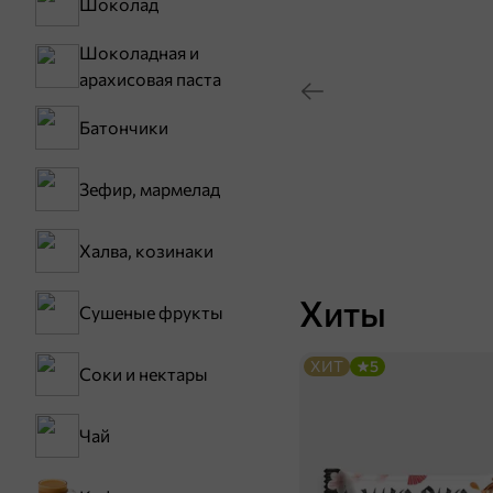
Шоколад
Шоколадная и
арахисовая паста
Батончики
Зефир, мармелад
Халва, козинаки
Хиты
Сушеные фрукты
ХИТ
5
Соки и нектары
Чай