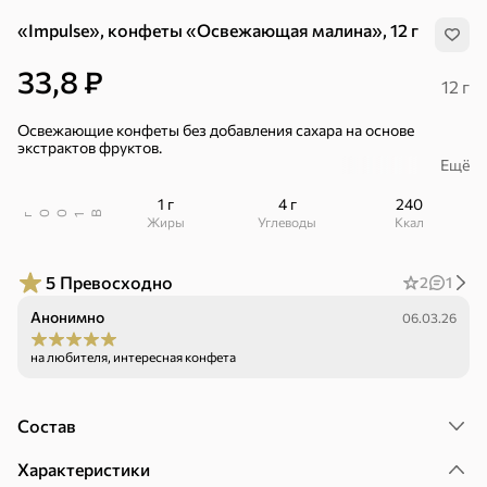
«Impulse», конфеты «Освежающая малина», 12 г
33,8 ₽
12 г
Освежающие конфеты без добавления сахара на основе
экстрактов фруктов.
Ещё
Изготавливаются методом прямого прессования и сублимации
«Freeze Drying», что обеспечивает сохранение максимального
1 г
4 г
240
количества полезных веществ.
В
00
г
1
Жиры
Углеводы
ккал
– С кусочками малины.
5
Превосходно
2
1
– Содержат витамин С.
Анонимно
06.03.26
– 12 конфет в пачке.
на любителя, интересная конфета
Хиты
Все
Состав
4,9
4,3
5
ХИТ
ХИТ
ХИТ
Характеристики