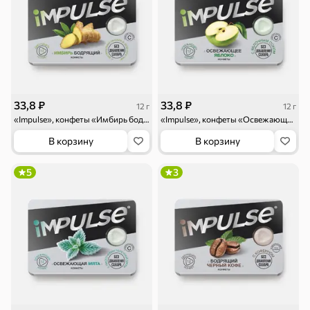
Драже
Карамель
Пряники
33,8 ₽
33,8 ₽
12 г
12 г
«Impulse», конфеты «Имбирь бодрящий», 12 г
«Impulse», конфеты «Освежающее яблоко», 12 г
В корзину
В корзину
Круассаны
Жевательная
Шоколадная и
резинка
арахисовая паста
5
3
Тараллини
Халва, козинаки
Снеки и орехи