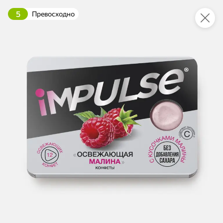
5
Превосходно
Это новая версия сайта KDV
Вернуть старый дизайн
Новинки
Все
5
НОВОЕ
НОВОЕ
НОВОЕ
96,2 ₽
66,3 ₽
197,6 ₽
230 г
90 г
Килька обжаренная в томатном соусе с овощами по-французски «Главпродукт», 230 г
Паштет с куриной печенью «Главпродукт», 90 г
В корзину
В корзину
В корзин