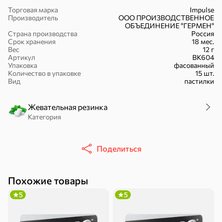
Торговая марка
Impulse
Производитель
ООО ПРОИЗВОДСТВЕННОЕ
ОБЪЕДИНЕНИЕ "ГЕРМЕН"
Страна производства
Россия
Срок хранения
18 мес.
Вес
12 г
51,7 ₽
Артикул
ВК604
Упаковка
фасованный
30,2 ₽
41,4 ₽
7,2 ₽
70 г
36 г
Количество в упаковке
15 шт.
«Strike», мармелад «Зелёная рулетка», 70 г
«Nut&Go», батончик с миндалём, пеканом, карамелью, морской солью, 36 г
Вид
пастилки
В корзину
В корзину
В корзин
Жевательная резинка
Категория
Сладости и десерты
Конфеты
Ирис, гематоген
Печенье
Поделиться
Батончики
Шоколад
Зефир, мармелад
Похожие товары
Торты, рулеты,
Вафли
Крекер
5
5
кексы