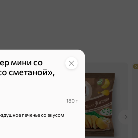
ер мини со
ХИТ
3,8
Х
со сметаной»,
180 г
здушное печенье со вкусом