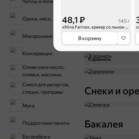
Чипсы и попкорн
48,1 ₽
Орехи, мясо, рыба
145 г
«Nina Farina», крекер со льном и кунжутом, 145 г
Макаронные изделия
В корзину
Консервация
3,5
Карамель
Оливковое масло,
оливки, маслины
Тараллини
Смеси для десертов,
Снеки и ор
специи, приправы
Мука
Семечки
Бакалея
Подарочные пакеты
29,2 ₽
90 г
«Nina Farina», крендельки «Бретцель немецкий», 90 г
Батарейки и