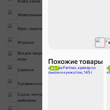
Кофе, какао
30,2 ₽
Жевательная резинка
В корзину
Ирис, гематоген
Сладости и
Игрушки
Все для творчества,
Конфеты
игры
Похожие товары
3,7
Семечки
Сухарики и гренки
Соусы, кетчупы,
майонезы
Зефир, мармелад