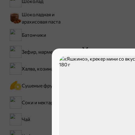
Шоколад
Шоколадная и
арахисовая паста
Батончики
Хиты
Зефир, мармелад
ХИТ
4,9
Халва, козинаки
Сушеные фрукты
Соки и нектары
Чай