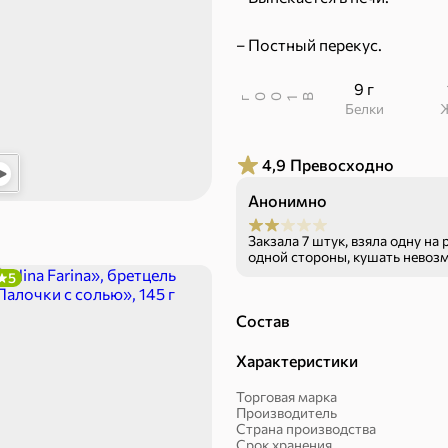
41,4 ₽
7,2 ₽
70 г
36 г
– Постный перекус.
«Strike», мармелад «Зелёная рулетка», 70 г
«Nut&Go», батончик с миндалём, пеканом, карамелью, морской солью, 36 г
В корзину
В к
9 г
В
00
г
1
Белки
 десерты
4,9
Превосходно
Анонимно
Ирис, гематоген
Печенье
Закзала 7 штук, взяла одну на 
одной стороны, кушать невозм
такие, будет обидно
5
Состав
Характеристики
Торговая марка
Производитель
Торты, рулеты, кексы
Вафли
Страна производства
Срок хранения