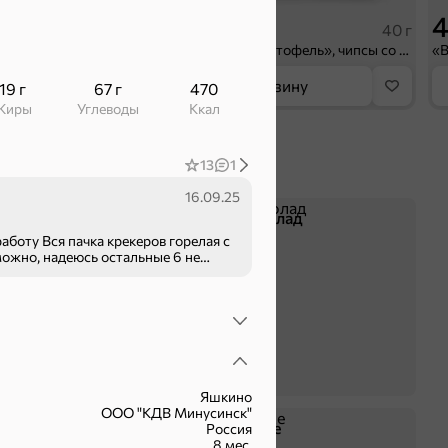
43,7 ₽
4
10 г
40 г
«Галерея вкусов», разрыхлитель теста, 10 г
«Хрустящий картофель», чипсы со вкусом сметаны и лука, произведены из свежего картофеля, 40 г
орзину
В корзину
19 г
67 г
470
Жиры
Углеводы
ккал
13
1
16.09.25
Батончики
Шоколад
работу Вся пачка крекеров горелая с
ожно, надеюсь остальные 6 не
Яшкино
ООО "КДВ Минусинск"
Крекер
Драже
Россия
8 мес.