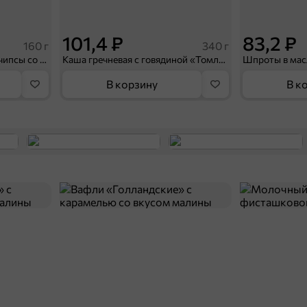
101,4 ₽
83,2 ₽
160 г
340 г
«Хрустящий картофель», чипсы со вкусом «Камчатский краб», 160 г
Каша гречневая с говядиной «Томлёная по-домашнему» «Главпродукт», 340 г
Шпроты в масл
В корзину
В к