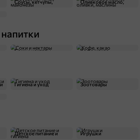
Соусы, кетчупы,
Оливковое масло,
В корзину
майонезы
оливки, маслины
4
 напитки
Соки и нектары
Кофе, какао
ки
Гигиена и уход
Зоотовары
58,5 ₽
180 г
«Яшкино», крекер мини «Французский» с кунжутом, 180 г
В корзину
Детское питание и
Игрушки