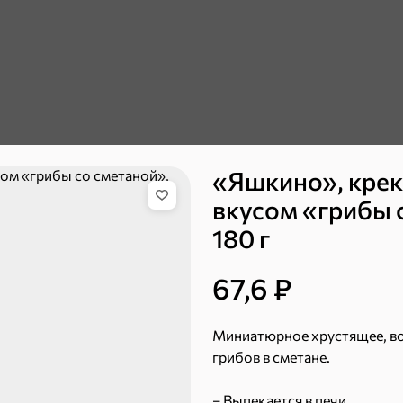
«Яшкино», крек
ХИТ
4,4
ХИТ
5
вкусом «грибы 
180 г
67,6 ₽
Миниатюрное хрустящее, во
грибов в сметане.
51,7 ₽
– Выпекается в печи.