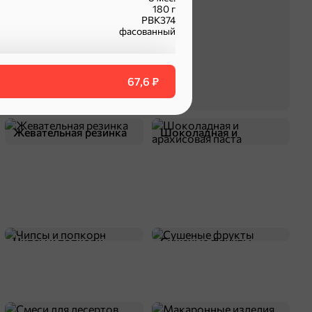
180 г
РВК374
фасованный
67,6 ₽
оделиться
Жевательная резинка
Шоколадная и
арахисовая паста
Чипсы и попкорн
Сушеные фрукты