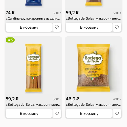
74 ₽
59,2 ₽
500 г
500 г
«Cardinale», макаронные изделия «Спагетти», 500 г
«Bottega del Sole», макаронные изделия «Спагетти», цельнозерновые, 500 г
В корзину
В корзину
Бакалея
5
Мука
Соусы, кетчупы,
Оливковое
майонезы
масло, оливки,
маслины
Смеси для
Макаронные
Сухие завтраки
десертов, специи,
изделия
приправы
59,2 ₽
46,9 ₽
500 г
400 г
«Bottega del Sole», макаронные изделия «Фетучини», цельнозерновые, 500 г
«Bottega del Sole», макаронные изделия «Витки», цельнозерновые, 400 г
В корзину
В корзину