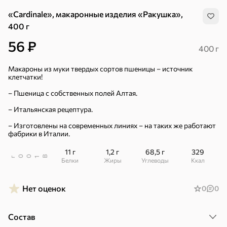
«Cardinale», макаронные изделия «Ракушка»,
400 г
56 ₽
400 г
Макароны из муки твердых сортов пшеницы – источник
клетчатки!
– Пшеница с собственных полей Алтая.
– Итальянская рецептура.
– Изготовлены на современных линиях – на таких же работают
фабрики в Италии.
11 г
1,2 г
68,5 г
329
В
00
г
1
Белки
Жиры
Углеводы
ккал
Нет оценок
0
0
Хиты
Все
4,9
5
Состав
ХИТ
ХИТ
ХИТ