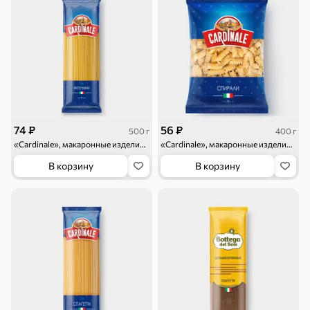
Круассаны
Жевательная
Шоколадная и
резинка
арахисовая паста
Тараллини
Халва, козинаки
74 ₽
56 ₽
500 г
400 г
«Cardinale», макаронные изделия «Фетучини», 500 г
«Cardinale», макаронные изделия «Спирали», 400 г
Снеки и орехи
В корзину
В корзину
Семечки
Сухарики и
Орехи, мясо,
гренки
рыба
Чипсы и попкорн
Сушеные фрукты