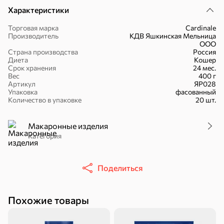
Характеристики
Торговая марка
Cardinale
Производитель
КДВ Яшкинская Мельница
ООО
Страна производства
Россия
Диета
Кошер
Срок хранения
24 мес.
30,2 ₽
43,7 ₽
7,2 ₽
70 г
40 г
Вес
400 г
«Strike», мармелад «Зелёная рулетка», 70 г
«Хрустящий картофель», чипсы с солью, произведены из свежего картофеля, 40 г
Артикул
ЯР028
Упаковка
фасованный
В корзину
В корзину
В корзин
Количество в упаковке
20 шт.
Сладости и десерты
Макаронные изделия
Категория
Конфеты
Ирис, гематоген
Печенье
Поделиться
Батончики
Шоколад
Зефир, мармелад
Торты, рулеты,
Вафли
Крекер
Похожие товары
кексы
Драже
Карамель
Пряники