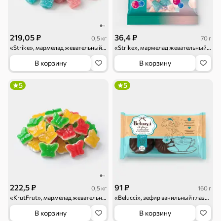
Семечки
Сухарики и
Орехи, мясо,
гренки
рыба
Чипсы и попкорн
Сушеные фрукты
219,05 ₽
36,4 ₽
0,5 кг
70 г
«Strike», мармелад жевательный «Дринксы» со вкусом бабл-гам (упаковка 0,5 кг)
«Strike», мармелад жевательный «Дринксы» со вкусом бабл-гам, 70 г
В корзину
В корзину
5
5
Бакалея
Мука
Соусы, кетчупы,
Оливковое
майонезы
масло, оливки,
маслины
Смеси для
Макаронные
Сухие завтраки
десертов, специи,
изделия
приправы
222,5 ₽
91 ₽
0,5 кг
160 г
«KrutFrut», мармелад жевательный в форме милых бабочек (упаковка 0,5 кг)
«Belucci», зефир ванильный глазированный, 160 г
В корзину
В корзину