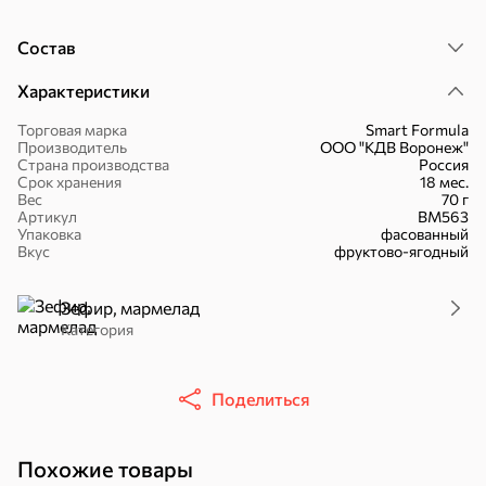
Состав
Характеристики
16,7 ₽
Торговая марка
Smart Formula
Производитель
ООО "КДВ Воронеж"
17,5 ₽
9,4 ₽
14,2 ₽
30 г
20 г
Страна производства
Россия
Батончик «Чио Рио», 30 г
Батончик «Бон-Тайм», 20 г
Срок хранения
18 мес.
Вес
70 г
В корзину
В корзину
В корзин
Артикул
ВМ563
Упаковка
фасованный
Вкус
фруктово-ягодный
Сладости и десерты
Зефир, мармелад
Конфеты
Ирис, гематоген
Печенье
Категория
Батончики
Шоколад
Зефир, мармелад
Поделиться
Торты, рулеты,
Вафли
Крекер
кексы
Похожие товары