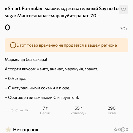
«Smart Formula», мармелад жевательный Say no to
sugar Манго-ананас-маракуйя-гранат, 70 г
0
70 г
Этот товар временно не продаётся в вашем регионе
Мармелад без сахара!
Ассорти вкусов: манго, ананас, маракуйя, гранат.
– 0% жира.
– С натуральными соками и пюре.
– Обогащен витаминами С и группы В.
7 г
65 г
290
В
00
г
1
Хиты
Белки
Углеводы
ккал
Все
5
4,8
5
ХИТ
ХИТ
ХИТ
Нет оценок
0
0