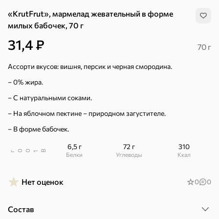
«KrutFrut», мармелад жевательный в форме
милых бабочек, 70 г
31,4 ₽
70 г
Ассорти вкусов: вишня, персик и черная смородина.
– 0% жира.
– С натуральными соками.
– На яблочном пектине – природном загустителе.
– В форме бабочек.
6,5 г
72 г
310
В
00
г
1
Белки
Углеводы
ккал
Нет оценок
0
0
Хиты
Все
5
4,8
5
Состав
ХИТ
ХИТ
ХИТ