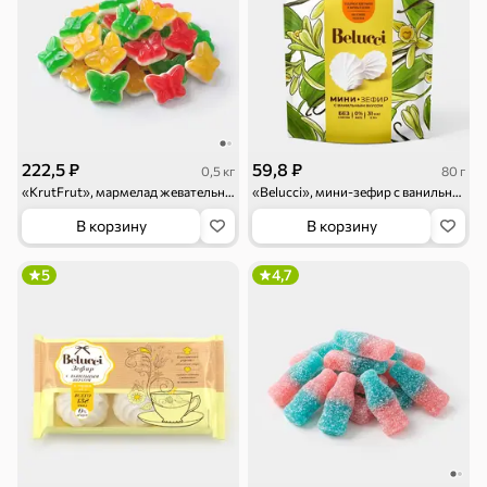
Круассаны
Жевательная
Шоколадная и
резинка
арахисовая паста
222,5 ₽
59,8 ₽
0,5 кг
80 г
«KrutFrut», мармелад жевательный в форме милых бабочек (упаковка 0,5 кг)
«Belucci», мини-зефир с ванильным вкусом, 80 г
В корзину
В корзину
5
4,7
Тараллини
Халва, козинаки
Снеки и орехи
Семечки
Сухарики и
Орехи, мясо,
гренки
рыба
Чипсы и попкорн
Сушеные фрукты