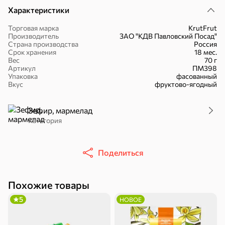
Характеристики
Торговая марка
KrutFrut
Производитель
ЗАО "КДВ Павловский Посад"
Страна производства
Россия
Срок хранения
18 мес.
16,7 ₽
Вес
70 г
Артикул
ПМ398
17,5 ₽
9,4 ₽
14,2 ₽
30 г
20 г
Упаковка
фасованный
Батончик «Чио Рио», 30 г
Батончик «Бон-Тайм», 20 г
Вкус
фруктово-ягодный
В корзину
В корзину
В корзин
Зефир, мармелад
Категория
Сладости и десерты
Конфеты
Ирис, гематоген
Печенье
Поделиться
Батончики
Шоколад
Зефир, мармелад
Похожие товары
Торты, рулеты,
Вафли
Крекер
5
НОВОЕ
кексы
Драже
Карамель
Пряники