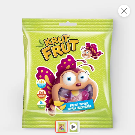
Это новая версия сайта KDV
Вернуть старый дизайн
Новинки
Все
НОВОЕ
НОВОЕ
НОВОЕ
128,7 ₽
101,4 ₽
110,5 ₽
90 г
340 г
Паштет с печенью индейки «Главпродукт», 90 г
Каша гречневая с говядиной «Томлёная по-домашнему» «Главпродукт», 340 г
В корзину
В корзину
В корзин