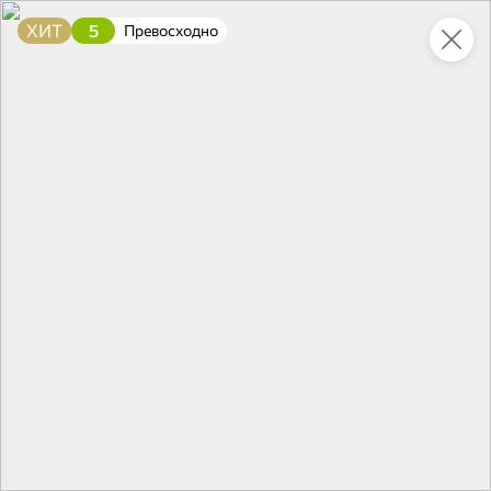
ХИТ
5
Превосходно
Это новая версия сайта KDV
Вернуть старый дизайн
Новинки
Все
4,3
5
ХИТ
НОВОЕ
НОВОЕ
70,2 ₽
84,5 ₽
235,3 ₽
165 г
95 г
«Яшкино», вафли «Голландские» с карамелью со вкусом малины, 165 г
Паштет с печенью индейки «Главпродукт», 95 г
В корзину
В корзину
В корзин