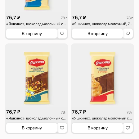
76,7 ₽
76,7 ₽
78 г
78 г
«Яшкино», шоколад молочный с арахисом, 78 г
«Яшкино», шоколад молочный, 78 г
В корзину
В корзину
Бакалея
Мука
Соусы, кетчупы,
Оливковое
майонезы
масло, оливки,
маслины
Смеси для
Макаронные
Сухие завтраки
десертов, специи,
изделия
приправы
76,7 ₽
76,7 ₽
78 г
78 г
«Яшкино», шоколад молочный со взрывной карамелью, 78 г
«Яшкино», шоколад молочный с крекером, 78 г
В корзину
В корзину