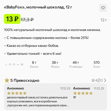
«BabyFox», молочный шоколад, 12 г
13 ₽
17,3 ₽
12 г
100% натуральный молочный шоколад и молочная начинка.
– С повышенным содержанием молока – более 25%!
– Какао из отборных какао-бобов.
– Удивительно тонкий – всего 6 мм!
8 г
38 г
49 г
570
В
00
г
1
Белки
Жиры
Углеводы
ккал
5
Превосходно
4
2
Анонимно
Анонимно
17.12.25
11.12.25
Хиты
Все
делала первый заказ,осталась довольна,все
💯
хорошо упаковано, все в коробочках
5
4,8
5
,просрочек нет, уже порекомендовала своим
ХИТ
ХИТ
ХИТ
знакомым для новогодних подарков.