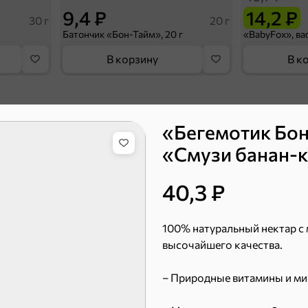
9,4 ₽
14,2 ₽
30 г
20 г
Батончик «Бон-Тайм», 20 г
В корзину
В к
 десерты
«Бегемотик Бон
«Смузи банан-к
Ирис, гематоген
Печенье
40,3 ₽
100% натуральный нектар с 
высочайшего качества.
– Природные витамины и ми
Торты, рулеты, кексы
Вафли