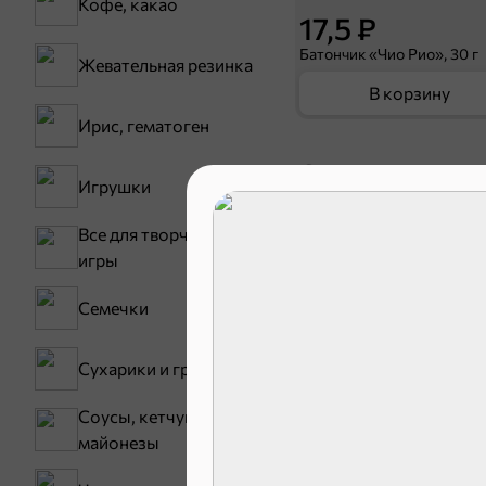
Кофе, какао
17,5 ₽
Батончик «Чио Рио», 30 г
Жевательная резинка
В корзину
Ирис, гематоген
Сладости и
Игрушки
Все для творчества,
Конфеты
игры
Семечки
Сухарики и гренки
Соусы, кетчупы,
майонезы
Зефир, мармелад