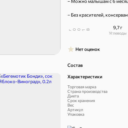
– Можно малышам с 6 месяц
– Без красителей, консерва
9,7 г
В
00
г
1
Углеводы
Нет оценок
Пряники
Круассаны
Состав
Халва, козинаки
Характеристики
Торговая марка
Страна производства
Диета
Срок хранения
Вес
Артикул
Упаковка