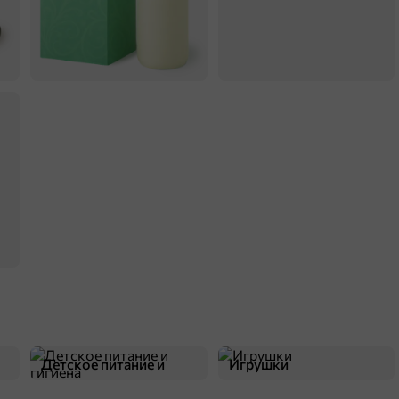
Детское питание и
Игрушки
гигиена