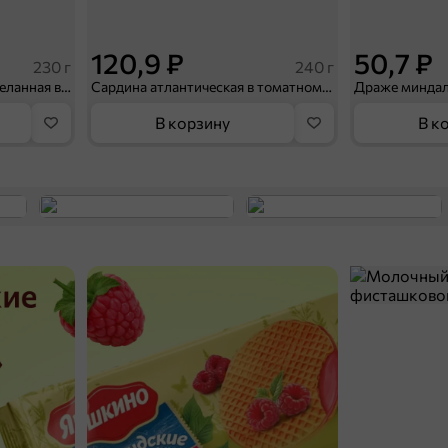
120,9 ₽
50,7 ₽
230 г
240 г
Килька балтийская неразделанная в томатном соусе «Трал Флот», 230 г
Сардина атлантическая в томатном соусе «Балтийский невод», 240 г
В корзину
В к