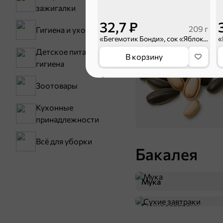
Снеки и ор
зажигалки
32,7 ₽
209 г
Гигиена и уход
«Бегемотик Бонди», сок «Яблоко осветленный», 0.2л
Семечки
Детское питание и
В корзину
гигиена
5
Зоотовары
Кухонные
принадлежности
Всё для уборки
Бакалея
Мука
34,9 ₽
209 г
Сухие завтраки
«Бегемотик Бонди», сок «Яблоко-Персик», 0.2л