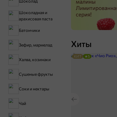
Шоколад
Шоколадная и
арахисовая паста
Батончики
Хиты
Зефир, мармелад
ХИТ
5
Халва, козинаки
Сушеные фрукты
Соки и нектары
Чай