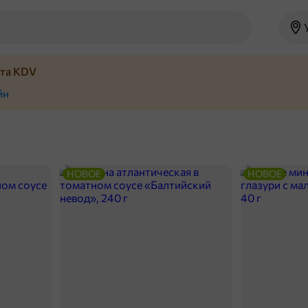
йта KDV
йн
НОВОЕ
НОВОЕ