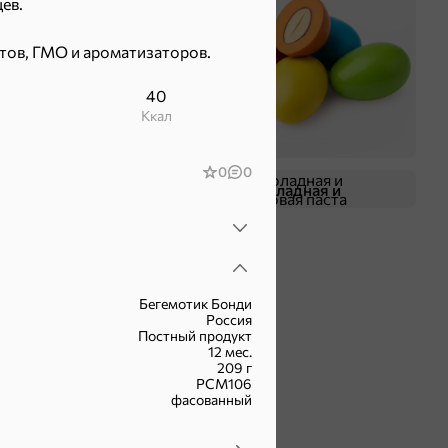
ев.
нтов, ГМО и ароматизаторов.
40
ккал
0
0
Жевательная резинка
Шоколадная и
арахисовая паста
Бегемотик Бонди
Россия
Постный продукт
12 мес.
209 г
РСМ106
фасованный