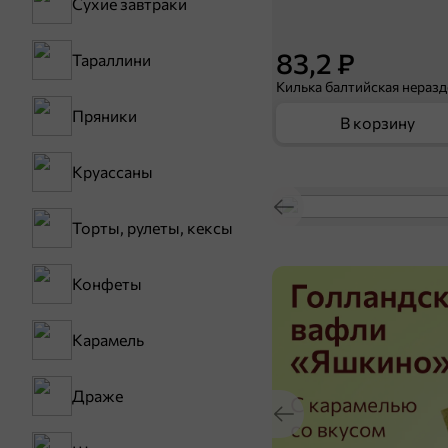
Сухие завтраки
83,2 ₽
Тараллини
Пряники
В корзину
Круассаны
Торты, рулеты, кексы
Конфеты
Карамель
Драже