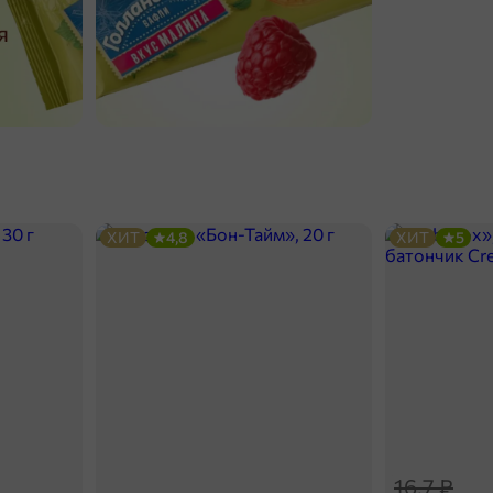
ХИТ
4,8
ХИТ
5
16,7 ₽