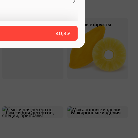
Чипсы и попкорн
Сушеные фрукты
оделиться
40,3 ₽
Смеси для десертов,
Макаронные изделия
специи, приправы