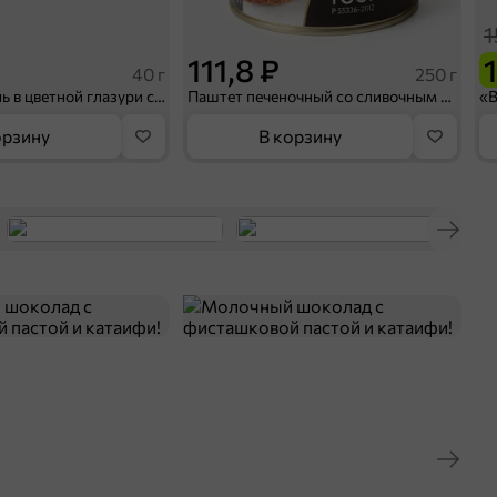
1
111,8 ₽
40 г
250 г
Драже миндаль в цветной глазури с малиной и черникой, 40 г
Паштет печеночный со сливочным маслом «Главпродукт», 250 г
орзину
В корзину