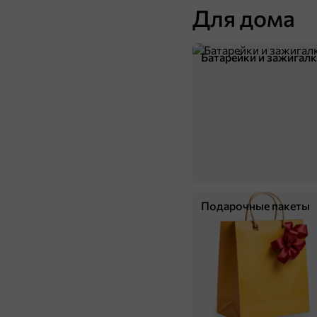
5
Для дома
Батарейки и зажигал
189,9 ₽
1,5 кг
«Kasumi», стиральный порошок, 1,5 кг
Подарочные пакеты
В корзину