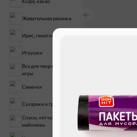
Кофе, какао
Жевательная резинка
Ирис, гематоген
30,2 ₽
Игрушки
В корзину
Все для творчества,
игры
Сладости и
Семечки
Конфеты
Сухарики и гренки
Зефир, мармелад
Соусы, кетчупы,
Карамель
майонезы