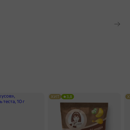
ХИТ
3,8
Х