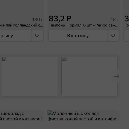
83,2 ₽
3
180 г
18 г
«Яшкино», мини-пай голландский с вишнёвой начинкой, 180 г
Тампоны Нормал, 8 шт «Periodica», 18 г
орзину
В корзину