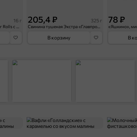
205,4 ₽
78 ₽
16 г
325 г
«BabyFox», трубочки Wafer Rolls с молочной начинкой, 16 г
Свинина тушеная Экстра «Главпродукт», 325 г
В корзину
В к