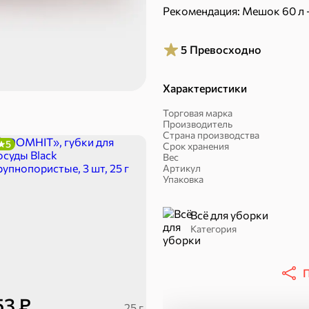
Рекомендация: Мешок 60 л -
5
Превосходно
Характеристики
Халва, козинаки
Торговая марка
Производитель
Страна производства
ехи
5
Срок хранения
Вес
Артикул
Упаковка
Сухарики и гренки
Орехи, мясо, рыба
Всё для уборки
Категория
П
53 ₽
25 г