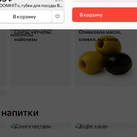
«DOMHIT», губки для посуды Black крупнопористые, 3 шт, 25 г
В корзину
В корзину
Соусы, кетчупы,
Оливковое масло,
майонезы
оливки, маслины
59,99 ₽
400 г
 напитки
«Kasumi», стиральный порошок, 400 г
В корзину
Соки и нектары
Кофе, какао