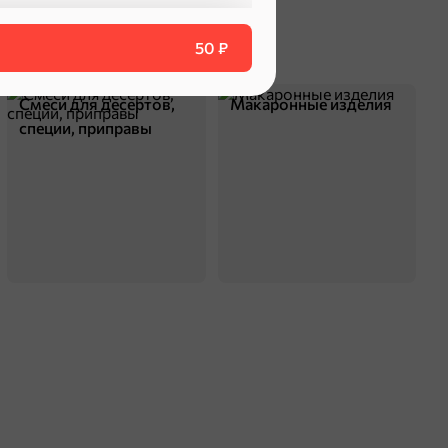
50 ₽
Смеси для десертов,
Макаронные изделия
специи, приправы