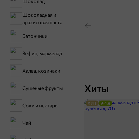
Шоколад
Шоколадная и
арахисовая паста
Батончики
Зефир, мармелад
Халва, козинаки
Хиты
Сушеные фрукты
ХИТ
4,9
Соки и нектары
Чай