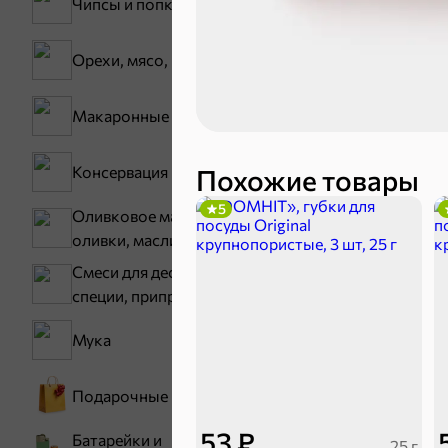
Чипсы и попкорн
Орехи, мясо, рыба
Макаронные изделия
Тараллини
Консервация
Похожие товары
Снеки и ор
5
Оливковое масло,
оливки, маслины
Семечки
Смеси для десертов,
специи, приправы
Мука
Подарочные пакеты
53 ₽
Батарейки и
25 г