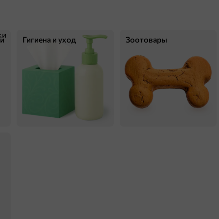
ки
Гигиена и уход
Зоотовары
140 ₽
420 г
«DOMHIT», пакеты для мусора на 120 литров, 10 шт, 420 г
В корзину