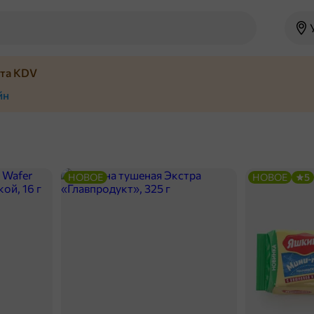
йта KDV
йн
НОВОЕ
НОВОЕ
5