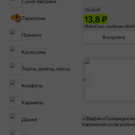
Сухие завтраки
15,6 ₽
13,8 ₽
Тараллини
Пряники
В корзину
Круассаны
Торты, рулеты, кексы
Конфеты
Карамель
Драже