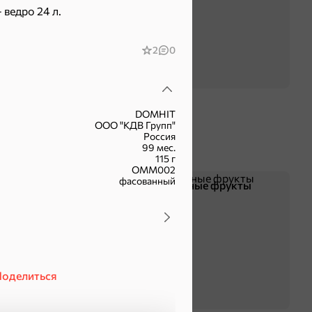
 ведро 24 л.
2
0
DOMHIT
ООО "КДВ Групп"
Россия
99 мес.
115 г
ОММ002
фасованный
Чипсы и попкорн
Сушеные фрукты
оделиться